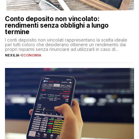
Conto deposito non vincolato:
rendimenti senza obblighi a lungo
termine
I conti deposito non vincolati rappresentano la scelta ideale
per tutti coloro che desiderano ottenere un rendimento dai
propri risparmi senza rinunciare ad utilizzarli in caso di
necessità. A differenza delle forme vincolate tradizionali,
NEXILIA
-
ECONOMIA
questa tipologia consente di accedere alle somme versate in
qualsiasi momento, offrendo un equilibrio tra sicurezza,
flessibilità e rendimento. Come funzionano […]