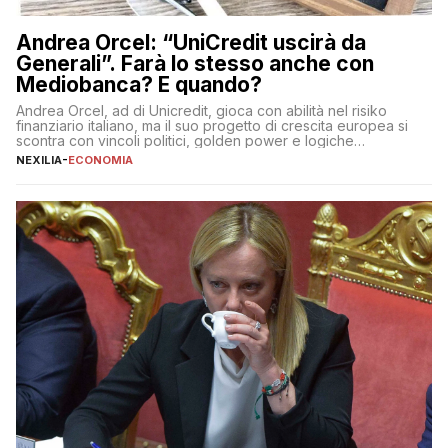
Andrea Orcel: “UniCredit uscirà da
Generali”. Farà lo stesso anche con
Mediobanca? E quando?
Andrea Orcel, ad di Unicredit, gioca con abilità nel risiko
finanziario italiano, ma il suo progetto di crescita europea si
scontra con vincoli politici, golden power e logiche
protezionistiche. Orcel e la mossa su Generali Andrea Orcel,
NEXILIA
-
ECONOMIA
ad di Unicredit, continua a sorprendere per la sua capacità di
muoversi con decisione in un contesto finanziario […]