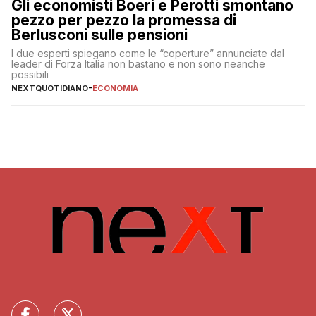
Gli economisti Boeri e Perotti smontano
pezzo per pezzo la promessa di
Berlusconi sulle pensioni
I due esperti spiegano come le “coperture” annunciate dal
leader di Forza Italia non bastano e non sono neanche
possibili
NEXTQUOTIDIANO
-
ECONOMIA