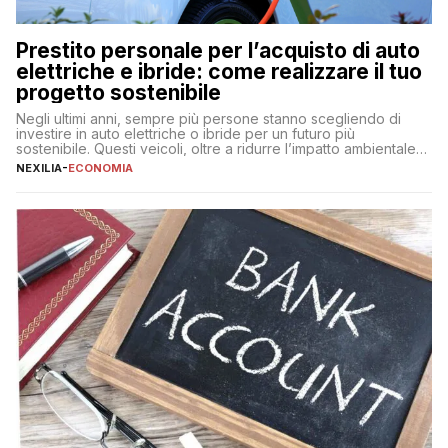
Prestito personale per l’acquisto di auto
elettriche e ibride: come realizzare il tuo
progetto sostenibile
Negli ultimi anni, sempre più persone stanno scegliendo di
investire in auto elettriche o ibride per un futuro più
sostenibile. Questi veicoli, oltre a ridurre l’impatto ambientale,
offrono vantaggi economici a lungo termine, come minori costi
NEXILIA
-
ECONOMIA
di gestione e benefici fiscali. Tuttavia, l’acquisto di un’auto
nuova rappresenta un impegno finanziario significativo. Come
fare se non […]