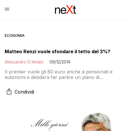
ECONOMIA
Matteo Renzi vuole sfondare il tetto del 3%?
Alessandro D'Amato
09/12/2014
Il premier vuole gli 80 euro anche a pensionati e
autonomi e desidera far partire un piano di
investimenti pubblici in infrastrutture. Sciogliendo i
vincoli europei. Ma tutto dipende dai risultati del PIL
Condividi
nell’ultimo trimestre