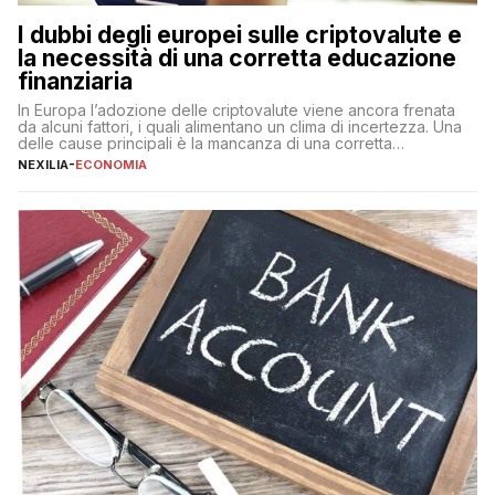
I dubbi degli europei sulle criptovalute e
la necessità di una corretta educazione
finanziaria
In Europa l’adozione delle criptovalute viene ancora frenata
da alcuni fattori, i quali alimentano un clima di incertezza. Una
delle cause principali è la mancanza di una corretta
educazione finanziaria, che impedisce ad una larga parte della
NEXILIA
-
ECONOMIA
popolazione di comprendere in modo adeguato il
funzionamento e le implicazioni di questi asset digitali. Dubbi
sulle criptovalute: […]