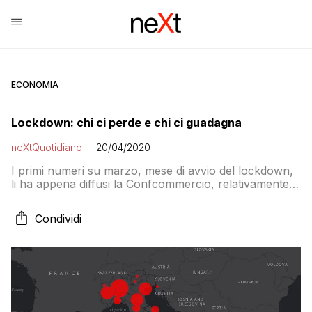
ECONOMIA
Lockdown: chi ci perde e chi ci guadagna
neXtQuotidiano
20/04/2020
I primi numeri su marzo, mese di avvio del lockdown,
li ha appena diffusi la Confcommercio, relativamente
alle vendite al dettaglio rispetto allo stesso mese del
2019. Il comparto alimentare ha registrato un +9,6%,
Condividi
perché le famiglie hanno mangiato di più a casa e
hanno fatto scorte di cibo; più 4% la vendita di
prodotti farmaceutici e terapeutici; più 8% i servizi di
telecomunicazione, dato che internet è l’unico mezzo
che consente di lavorare da casa e di restare in
contatto con parenti e amici