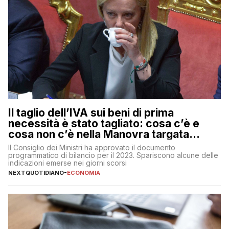
Il taglio dell’IVA sui beni di prima
necessità è stato tagliato: cosa c’è e
cosa non c’è nella Manovra targata
Meloni
Il Consiglio dei Ministri ha approvato il documento
programmatico di bilancio per il 2023. Spariscono alcune delle
indicazioni emerse nei giorni scorsi
NEXTQUOTIDIANO
-
ECONOMIA