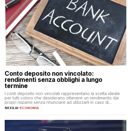
Conto deposito non vincolato:
rendimenti senza obblighi a lungo
termine
I conti deposito non vincolati rappresentano la scelta ideale
per tutti coloro che desiderano ottenere un rendimento dai
propri risparmi senza rinunciare ad utilizzarli in caso di
necessità. A differenza delle forme vincolate tradizionali,
NEXILIA
-
ECONOMIA
questa tipologia consente di accedere alle somme versate in
qualsiasi momento, offrendo un equilibrio tra sicurezza,
flessibilità e rendimento. Come funzionano […]