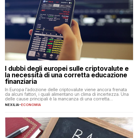
I dubbi degli europei sulle criptovalute e
la necessità di una corretta educazione
finanziaria
In Europa l’adozione delle criptovalute viene ancora frenata
da alcuni fattori, i quali alimentano un clima di incertezza. Una
delle cause principali è la mancanza di una corretta
educazione finanziaria, che impedisce ad una larga parte della
NEXILIA
-
ECONOMIA
popolazione di comprendere in modo adeguato il
funzionamento e le implicazioni di questi asset digitali. Dubbi
sulle criptovalute: […]