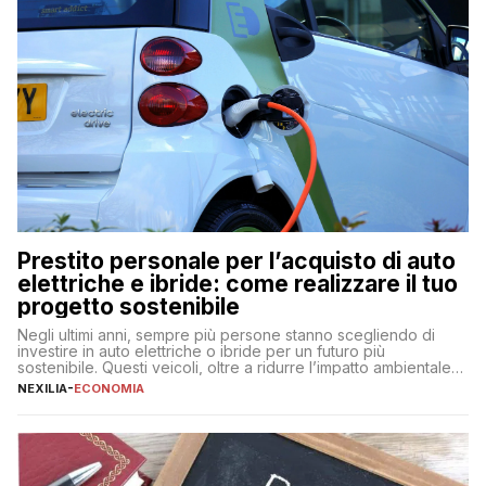
Prestito personale per l’acquisto di auto
elettriche e ibride: come realizzare il tuo
progetto sostenibile
Negli ultimi anni, sempre più persone stanno scegliendo di
investire in auto elettriche o ibride per un futuro più
sostenibile. Questi veicoli, oltre a ridurre l’impatto ambientale,
offrono vantaggi economici a lungo termine, come minori costi
NEXILIA
-
ECONOMIA
di gestione e benefici fiscali. Tuttavia, l’acquisto di un’auto
nuova rappresenta un impegno finanziario significativo. Come
fare se non […]