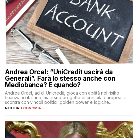
Andrea Orcel: “UniCredit uscirà da
Generali”. Farà lo stesso anche con
Mediobanca? E quando?
Andrea Orcel, ad di Unicredit, gioca con abilità nel risiko
finanziario italiano, ma il suo progetto di crescita europea si
scontra con vincoli politici, golden power e logiche
protezionistiche. Orcel e la mossa su Generali Andrea Orcel,
NEXILIA
-
ECONOMIA
ad di Unicredit, continua a sorprendere per la sua capacità di
muoversi con decisione in un contesto finanziario […]