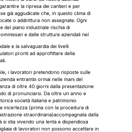
rantire la ripresa dei cantieri e per
sse già aggiudicate che, in questo clima di
vocate o addirittura non assegnate. Ogni
 del piano industriale rischia di
commissari e dalle strutture aziendali nel
ale e la salvaguardia dei livelli
atori pronti ad approfittare della
li.
le, i lavoratori pretendono risposte sulle
’azienda entrambi ormai nelle mani del
anza di oltre 40 giorni dalla presentazione
ado di pronunciarsi. Da oltre un anno e
orica società italiana e patrimonio
le incertezza (prima con la procedura di
istrazione straordinaria)accompagnata dalla
 si stia vivendo una lenta e dispendiosa
liaia di lavoratori non possono accettare in