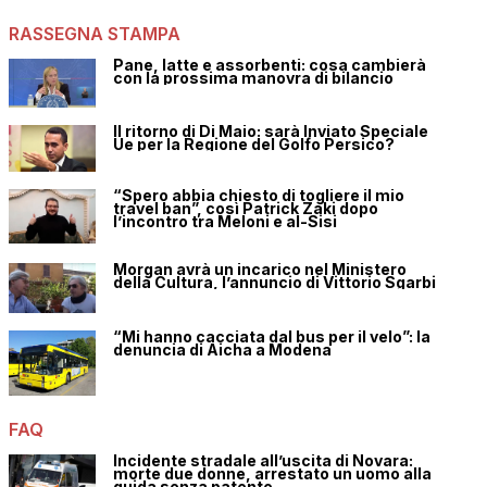
RASSEGNA STAMPA
Pane, latte e assorbenti: cosa cambierà
con la prossima manovra di bilancio
Il ritorno di Di Maio: sarà Inviato Speciale
Ue per la Regione del Golfo Persico?
“Spero abbia chiesto di togliere il mio
travel ban”, così Patrick Zaki dopo
l’incontro tra Meloni e al-Sisi
Morgan avrà un incarico nel Ministero
della Cultura, l’annuncio di Vittorio Sgarbi
“Mi hanno cacciata dal bus per il velo”: la
denuncia di Aicha a Modena
FAQ
Incidente stradale all’uscita di Novara:
morte due donne, arrestato un uomo alla
guida senza patente