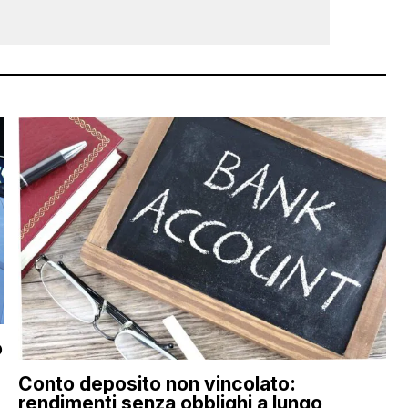
o
Conto deposito non vincolato:
rendimenti senza obblighi a lungo