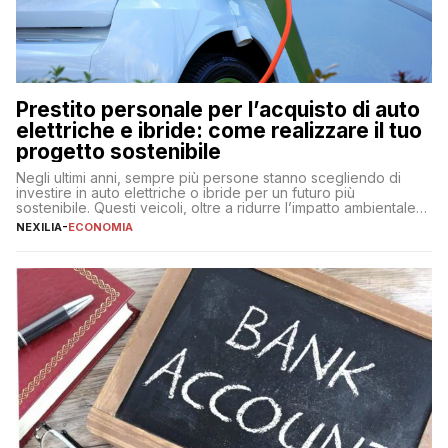
Prestito personale per l’acquisto di auto
elettriche e ibride: come realizzare il tuo
progetto sostenibile
Negli ultimi anni, sempre più persone stanno scegliendo di
investire in auto elettriche o ibride per un futuro più
sostenibile. Questi veicoli, oltre a ridurre l’impatto ambientale,
offrono vantaggi economici a lungo termine, come minori costi
NEXILIA
-
ECONOMIA
di gestione e benefici fiscali. Tuttavia, l’acquisto di un’auto
nuova rappresenta un impegno finanziario significativo. Come
fare se non […]