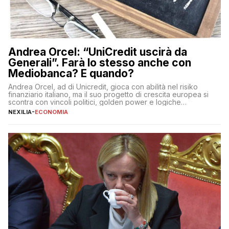
Andrea Orcel: “UniCredit uscirà da
Generali”. Farà lo stesso anche con
Mediobanca? E quando?
Andrea Orcel, ad di Unicredit, gioca con abilità nel risiko
finanziario italiano, ma il suo progetto di crescita europea si
scontra con vincoli politici, golden power e logiche
protezionistiche. Orcel e la mossa su Generali Andrea Orcel,
NEXILIA
-
ECONOMIA
ad di Unicredit, continua a sorprendere per la sua capacità di
muoversi con decisione in un contesto finanziario […]