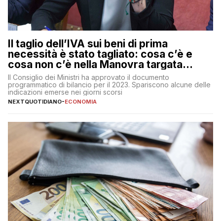
Il taglio dell’IVA sui beni di prima
necessità è stato tagliato: cosa c’è e
cosa non c’è nella Manovra targata
Meloni
Il Consiglio dei Ministri ha approvato il documento
programmatico di bilancio per il 2023. Spariscono alcune delle
indicazioni emerse nei giorni scorsi
NEXTQUOTIDIANO
-
ECONOMIA