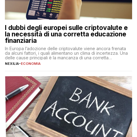
I dubbi degli europei sulle criptovalute e
la necessità di una corretta educazione
finanziaria
In Europa l’adozione delle criptovalute viene ancora frenata
da alcuni fattori, i quali alimentano un clima di incertezza. Una
delle cause principali è la mancanza di una corretta
educazione finanziaria, che impedisce ad una larga parte della
NEXILIA
-
ECONOMIA
popolazione di comprendere in modo adeguato il
funzionamento e le implicazioni di questi asset digitali. Dubbi
sulle criptovalute: […]