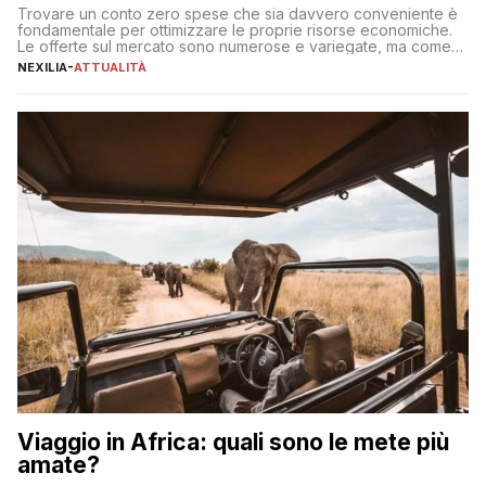
Trovare un conto zero spese che sia davvero conveniente è
fondamentale per ottimizzare le proprie risorse economiche.
Le offerte sul mercato sono numerose e variegate, ma come
individuare quella più adatta alle proprie esigenze senza
NEXILIA
-
ATTUALITÀ
incorrere in costi nascosti? Optare per un conto zero spese
significa eliminare le spese di gestione che spesso incidono
sul […]
Viaggio in Africa: quali sono le mete più
amate?