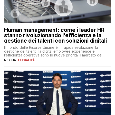
Human management: come i leader HR
stanno rivoluzionando l’efficienza e la
gestione dei talenti con soluzioni digitali
Il mondo delle Risorse Umane è in rapida evoluzione: la
gestione dei talenti, la digital employee experience e
l’efficienza operativa sono le nuove priorità. Il mercato del
lavoro, d’altra parte, è sempre più competitivo con una lotta
NEXILIA
-
ATTUALITÀ
per aggiudicarsi i talenti più validi che si intensifica e le
aspettative dei dipendenti in continua evoluzione. I […]