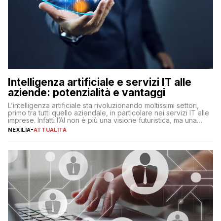
Intelligenza artificiale e servizi IT alle
aziende: potenzialità e vantaggi
L’intelligenza artificiale sta rivoluzionando moltissimi settori,
primo tra tutti quello aziendale, in particolare nei servizi IT alle
imprese. Infatti l’AI non è più una visione futuristica, ma una
realtà operativa che sta portando a un cambio significativo in
NEXILIA
-
ATTUALITÀ
ogni ambito. L’inserimento delle tecnologie di intelligenza
artificiale porta non solo all’ottimizzazione di diverse
operazioni, bensì comporta […]