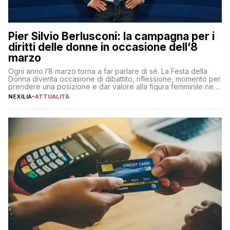
Pier Silvio Berlusconi: la campagna per i
diritti delle donne in occasione dell’8
marzo
Ogni anno l’8 marzo torna a far parlare di sé. La Festa della
Donna diventa occasione di dibattito, riflessione, momento per
prendere una posizione e dar valore alla figura femminile nella
sua complessità e crucialità. A lanciare un messaggio “forte e
NEXILIA
-
ATTUALITÀ
chiaro” quest’anno è stato anche Pier Silvio Berlusconi,
amministratore delegato di Mediaset, che ha […]