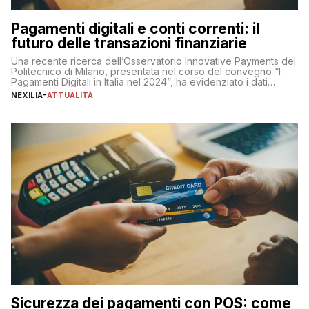
Pagamenti digitali e conti correnti: il
futuro delle transazioni finanziarie
Una recente ricerca dell’Osservatorio Innovative Payments del
Politecnico di Milano, presentata nel corso del convegno “I
Pagamenti Digitali in Italia nel 2024”, ha evidenziato i dati
definitivi del primo semestre 2024 relativamente alle
NEXILIA
-
ATTUALITÀ
transazioni dei pagamenti digitali con carta nel nostro Paese:
223 miliardi di euro. Si ritiene che il totale relativo ai 12 mesi […]
Sicurezza dei pagamenti con POS: come