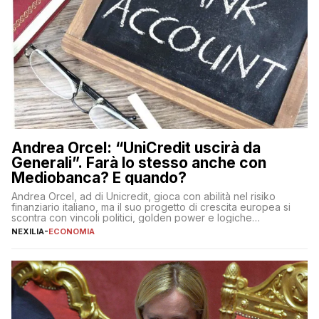
Andrea Orcel: “UniCredit uscirà da
Generali”. Farà lo stesso anche con
Mediobanca? E quando?
Andrea Orcel, ad di Unicredit, gioca con abilità nel risiko
finanziario italiano, ma il suo progetto di crescita europea si
scontra con vincoli politici, golden power e logiche
protezionistiche. Orcel e la mossa su Generali Andrea Orcel,
NEXILIA
-
ECONOMIA
ad di Unicredit, continua a sorprendere per la sua capacità di
muoversi con decisione in un contesto finanziario […]