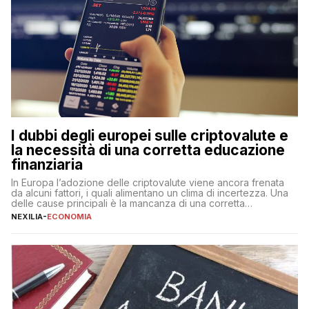
I dubbi degli europei sulle criptovalute e
la necessità di una corretta educazione
finanziaria
In Europa l’adozione delle criptovalute viene ancora frenata
da alcuni fattori, i quali alimentano un clima di incertezza. Una
delle cause principali è la mancanza di una corretta
educazione finanziaria, che impedisce ad una larga parte della
NEXILIA
-
ECONOMIA
popolazione di comprendere in modo adeguato il
funzionamento e le implicazioni di questi asset digitali. Dubbi
sulle criptovalute: […]