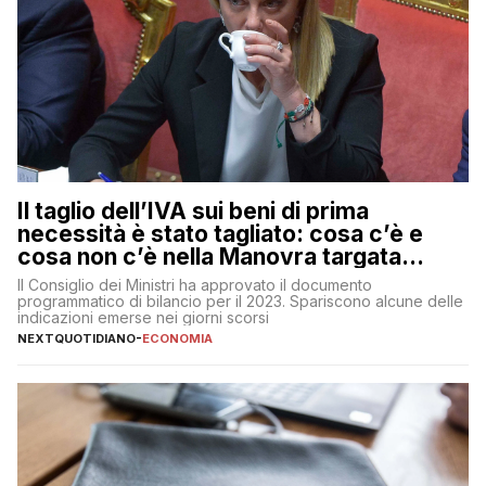
Il taglio dell’IVA sui beni di prima
necessità è stato tagliato: cosa c’è e
cosa non c’è nella Manovra targata
Meloni
Il Consiglio dei Ministri ha approvato il documento
programmatico di bilancio per il 2023. Spariscono alcune delle
indicazioni emerse nei giorni scorsi
NEXTQUOTIDIANO
-
ECONOMIA