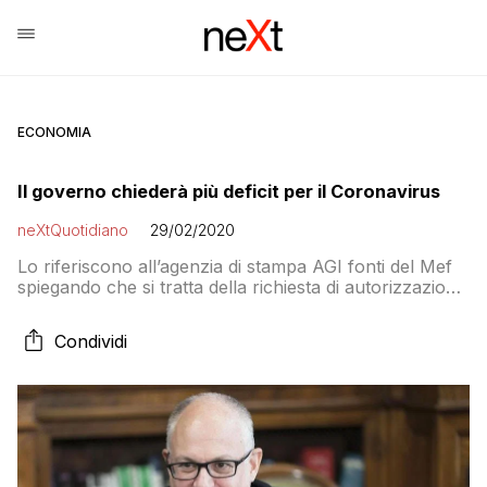
ECONOMIA
Il governo chiederà più deficit per il Coronavirus
neXtQuotidiano
29/02/2020
Lo riferiscono all’agenzia di stampa AGI fonti del Mef
spiegando che si tratta della richiesta di autorizzazione
per sostenere spese che comportano scostamenti dai
saldi di bilancio approvati e, quindi, un ampliamento
Condividi
del deficit