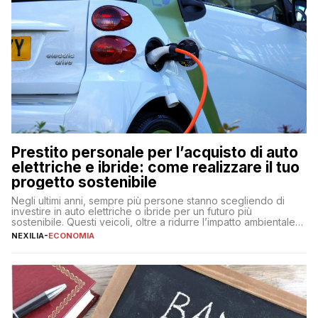
Prestito personale per l’acquisto di auto
elettriche e ibride: come realizzare il tuo
progetto sostenibile
Negli ultimi anni, sempre più persone stanno scegliendo di
investire in auto elettriche o ibride per un futuro più
sostenibile. Questi veicoli, oltre a ridurre l’impatto ambientale,
offrono vantaggi economici a lungo termine, come minori costi
NEXILIA
-
ECONOMIA
di gestione e benefici fiscali. Tuttavia, l’acquisto di un’auto
nuova rappresenta un impegno finanziario significativo. Come
fare se non […]