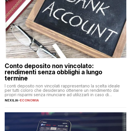
Conto deposito non vincolato:
rendimenti senza obblighi a lungo
termine
I conti deposito non vincolati rappresentano la scelta ideale
per tutti coloro che desiderano ottenere un rendimento dai
propri risparmi senza rinunciare ad utilizzarli in caso di
necessità. A differenza delle forme vincolate tradizionali,
NEXILIA
-
ECONOMIA
questa tipologia consente di accedere alle somme versate in
qualsiasi momento, offrendo un equilibrio tra sicurezza,
flessibilità e rendimento. Come funzionano […]