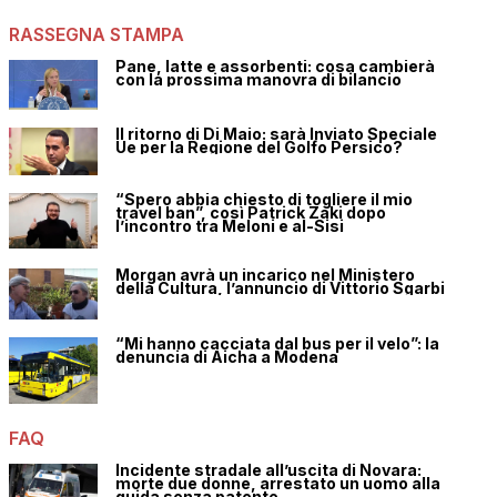
RASSEGNA STAMPA
Pane, latte e assorbenti: cosa cambierà
con la prossima manovra di bilancio
Il ritorno di Di Maio: sarà Inviato Speciale
Ue per la Regione del Golfo Persico?
“Spero abbia chiesto di togliere il mio
travel ban”, così Patrick Zaki dopo
l’incontro tra Meloni e al-Sisi
Morgan avrà un incarico nel Ministero
della Cultura, l’annuncio di Vittorio Sgarbi
“Mi hanno cacciata dal bus per il velo”: la
denuncia di Aicha a Modena
FAQ
Incidente stradale all’uscita di Novara:
morte due donne, arrestato un uomo alla
guida senza patente