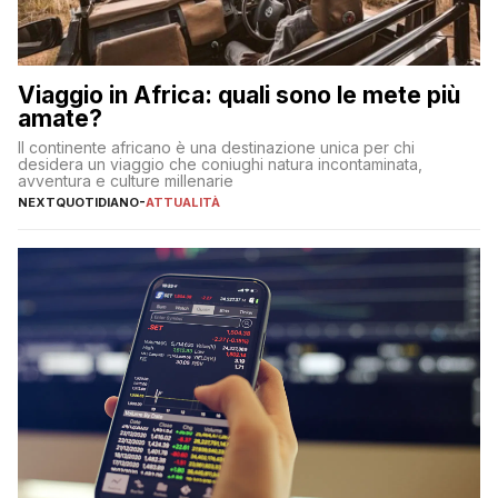
Viaggio in Africa: quali sono le mete più
amate?
Il continente africano è una destinazione unica per chi
desidera un viaggio che coniughi natura incontaminata,
avventura e culture millenarie
NEXTQUOTIDIANO
-
ATTUALITÀ