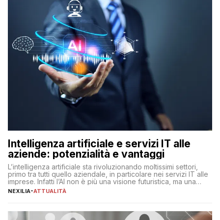
Intelligenza artificiale e servizi IT alle
aziende: potenzialità e vantaggi
L’intelligenza artificiale sta rivoluzionando moltissimi settori,
primo tra tutti quello aziendale, in particolare nei servizi IT alle
imprese. Infatti l’AI non è più una visione futuristica, ma una
realtà operativa che sta portando a un cambio significativo in
NEXILIA
-
ATTUALITÀ
ogni ambito. L’inserimento delle tecnologie di intelligenza
artificiale porta non solo all’ottimizzazione di diverse
operazioni, bensì comporta […]