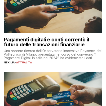
Pagamenti digitali e conti correnti: il
futuro delle transazioni finanziarie
Una recente ricerca dell’Osservatorio Innovative Payments del
Politecnico di Milano, presentata nel corso del convegno “I
Pagamenti Digitali in Italia nel 2024”, ha evidenziato i dati
definitivi del primo semestre 2024 relativamente alle
NEXILIA
-
ATTUALITÀ
transazioni dei pagamenti digitali con carta nel nostro Paese:
223 miliardi di euro. Si ritiene che il totale relativo ai 12 mesi […]