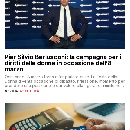
Pier Silvio Berlusconi: la campagna per i
diritti delle donne in occasione dell’8
marzo
Ogni anno l’8 marzo torna a far parlare di sé. La Festa della
Donna diventa occasione di dibattito, riflessione, momento per
prendere una posizione e dar valore alla figura femminile nella
sua complessità e crucialità. A lanciare un messaggio “forte e
NEXILIA
-
ATTUALITÀ
chiaro” quest’anno è stato anche Pier Silvio Berlusconi,
amministratore delegato di Mediaset, che ha […]