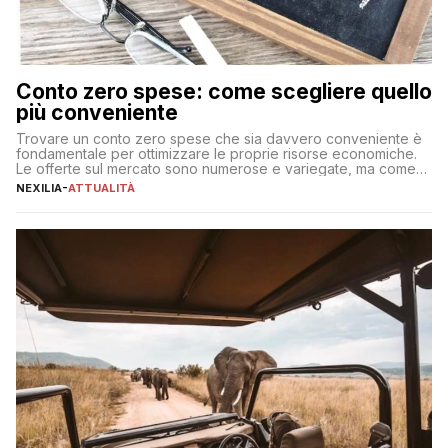
Conto zero spese: come scegliere quello
più conveniente
Trovare un conto zero spese che sia davvero conveniente è
fondamentale per ottimizzare le proprie risorse economiche.
Le offerte sul mercato sono numerose e variegate, ma come
individuare quella più adatta alle proprie esigenze senza
NEXILIA
-
ATTUALITÀ
incorrere in costi nascosti? Optare per un conto zero spese
significa eliminare le spese di gestione che spesso incidono
sul […]