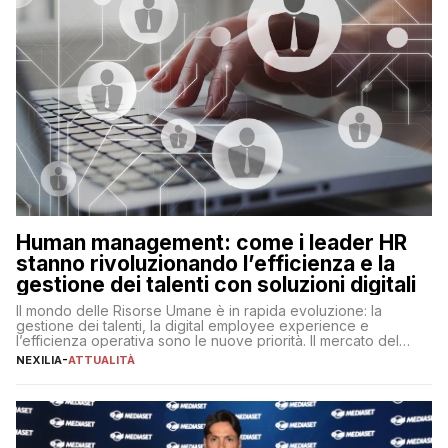
Human management: come i leader HR
stanno rivoluzionando l’efficienza e la
gestione dei talenti con soluzioni digitali
Il mondo delle Risorse Umane è in rapida evoluzione: la
gestione dei talenti, la digital employee experience e
l’efficienza operativa sono le nuove priorità. Il mercato del
lavoro, d’altra parte, è sempre più competitivo con una lotta
NEXILIA
-
ATTUALITÀ
per aggiudicarsi i talenti più validi che si intensifica e le
aspettative dei dipendenti in continua evoluzione. I […]