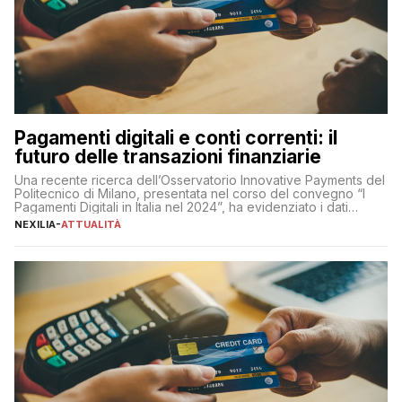
Pagamenti digitali e conti correnti: il
futuro delle transazioni finanziarie
Una recente ricerca dell’Osservatorio Innovative Payments del
Politecnico di Milano, presentata nel corso del convegno “I
Pagamenti Digitali in Italia nel 2024”, ha evidenziato i dati
definitivi del primo semestre 2024 relativamente alle
NEXILIA
-
ATTUALITÀ
transazioni dei pagamenti digitali con carta nel nostro Paese:
223 miliardi di euro. Si ritiene che il totale relativo ai 12 mesi […]