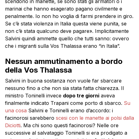
scendono in manette, se sono stati gli armatori o i
marinai che hanno esagerato pagano civilmente e
penalmente. Io non ho voglia di farmi prendere in giro.
Se c’è stata violenza in Italia questa viene punita, se
non c’è stata qualcuno deve pagare». Implicitamente
Salvini quindi ammette quello che tutti sanno: ovvero
che i migranti sulla Vos Thalassa erano “in Italia”.
Nessun ammutinamento a bordo
della Vos Thalassa
Salvini in buona sostanza non vuole far sbarcare
nessuno fino a che non sia stata fatta chiarezza. Il
ministro Toninelli invece
dopo tre giorni
aveva
finalmente indicato Trapani come porto di sbarco.
Su
una cosa
Salvini e Toninelli erano d’accordo: i
facinorosi sarebbero
scesi con le manette ai polsi dalla
Diciotti
. Ma chi sono questi facinorosi? Nelle ore
successive al salvataggio Toninelli si era prodigato a