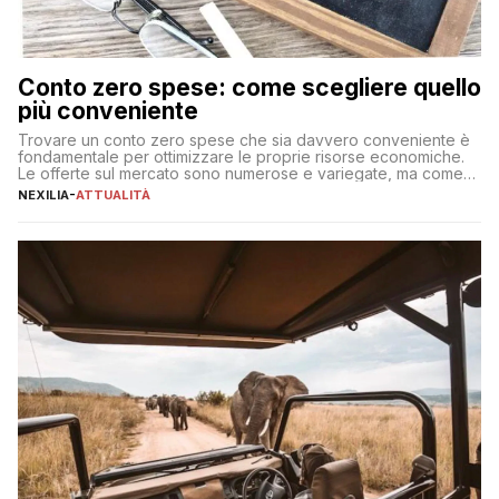
Conto zero spese: come scegliere quello
più conveniente
Trovare un conto zero spese che sia davvero conveniente è
fondamentale per ottimizzare le proprie risorse economiche.
Le offerte sul mercato sono numerose e variegate, ma come
individuare quella più adatta alle proprie esigenze senza
NEXILIA
-
ATTUALITÀ
incorrere in costi nascosti? Optare per un conto zero spese
significa eliminare le spese di gestione che spesso incidono
sul […]