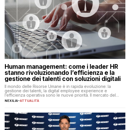
Human management: come i leader HR
stanno rivoluzionando l’efficienza e la
gestione dei talenti con soluzioni digitali
Il mondo delle Risorse Umane è in rapida evoluzione: la
gestione dei talenti, la digital employee experience e
l’efficienza operativa sono le nuove priorità. Il mercato del
lavoro, d’altra parte, è sempre più competitivo con una lotta
NEXILIA
-
ATTUALITÀ
per aggiudicarsi i talenti più validi che si intensifica e le
aspettative dei dipendenti in continua evoluzione. I […]