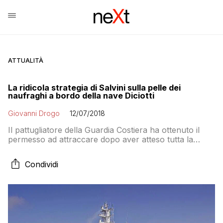
ATTUALITÀ
La ridicola strategia di Salvini sulla pelle dei
naufraghi a bordo della nave Diciotti
Giovanni Drogo
12/07/2018
Il pattugliatore della Guardia Costiera ha ottenuto il
permesso ad attraccare dopo aver atteso tutta la
mattina al largo del porto di Trapani. Salvini vuole i
“facinorosi” in manette e non autorizza lo sbarco.
Condividi
Sullo sfondo la guerra all’interno del governo tra Lega
e M5S