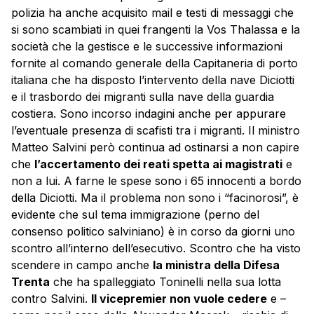
polizia ha anche acquisito mail e testi di messaggi che
si sono scambiati in quei frangenti la Vos Thalassa e la
società che la gestisce e le successive informazioni
fornite al comando generale della Capitaneria di porto
italiana che ha disposto l’intervento della nave Diciotti
e il trasbordo dei migranti sulla nave della guardia
costiera. Sono incorso indagini anche per appurare
l’eventuale presenza di scafisti tra i migranti. Il ministro
Matteo Salvini però continua ad ostinarsi a non capire
che
l’accertamento dei reati spetta ai magistrati
e
non a lui. A farne le spese sono i 65 innocenti a bordo
della Diciotti. Ma il problema non sono i “facinorosi”, è
evidente che sul tema immigrazione (perno del
consenso politico salviniano) è in corso da giorni uno
scontro all’interno dell’esecutivo. Scontro che ha visto
scendere in campo anche
la ministra della Difesa
Trenta
che ha spalleggiato Toninelli nella sua lotta
contro Salvini.
Il vicepremier non vuole cedere
e –