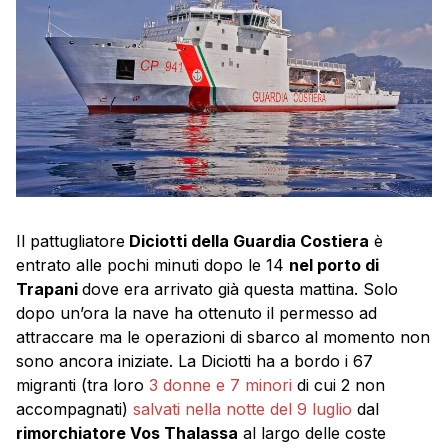
Il pattugliatore
Diciotti della Guardia Costiera
è
entrato alle pochi minuti dopo le 14
nel porto di
Trapani
dove era arrivato già questa mattina. Solo
dopo un’ora la nave ha ottenuto il permesso ad
attraccare ma le operazioni di sbarco al momento non
sono ancora iniziate. La Diciotti ha a bordo i 67
migranti (tra loro
3 donne e 7 minori
di cui 2 non
accompagnati)
salvati nella notte del 9 luglio
dal
rimorchiatore Vos Thalassa
al largo delle coste