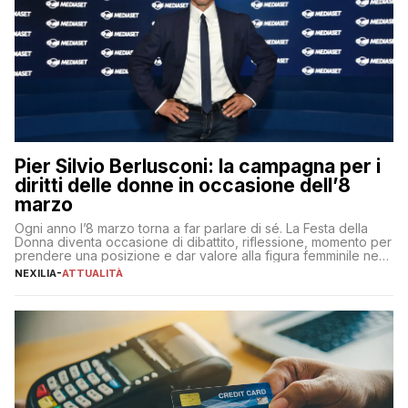
Pier Silvio Berlusconi: la campagna per i
diritti delle donne in occasione dell’8
marzo
Ogni anno l’8 marzo torna a far parlare di sé. La Festa della
Donna diventa occasione di dibattito, riflessione, momento per
prendere una posizione e dar valore alla figura femminile nella
sua complessità e crucialità. A lanciare un messaggio “forte e
NEXILIA
-
ATTUALITÀ
chiaro” quest’anno è stato anche Pier Silvio Berlusconi,
amministratore delegato di Mediaset, che ha […]