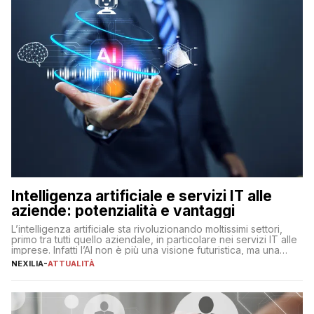
Intelligenza artificiale e servizi IT alle
aziende: potenzialità e vantaggi
L’intelligenza artificiale sta rivoluzionando moltissimi settori,
primo tra tutti quello aziendale, in particolare nei servizi IT alle
imprese. Infatti l’AI non è più una visione futuristica, ma una
realtà operativa che sta portando a un cambio significativo in
NEXILIA
-
ATTUALITÀ
ogni ambito. L’inserimento delle tecnologie di intelligenza
artificiale porta non solo all’ottimizzazione di diverse
operazioni, bensì comporta […]