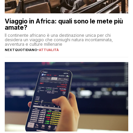
Viaggio in Africa: quali sono le mete più
amate?
Il continente africano è una destinazione unica per chi
desidera un viaggio che coniughi natura incontaminata,
avventura e culture millenarie
NEXTQUOTIDIANO
-
ATTUALITÀ