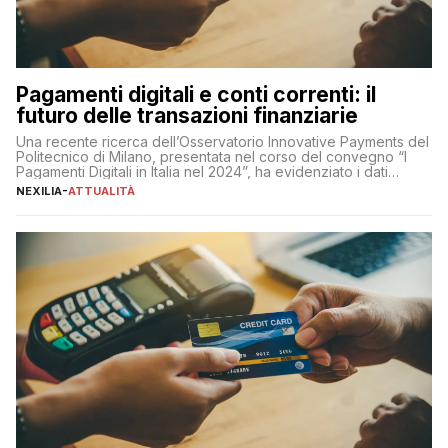
Pagamenti digitali e conti correnti: il
futuro delle transazioni finanziarie
Una recente ricerca dell’Osservatorio Innovative Payments del
Politecnico di Milano, presentata nel corso del convegno “I
Pagamenti Digitali in Italia nel 2024”, ha evidenziato i dati
definitivi del primo semestre 2024 relativamente alle
NEXILIA
-
ATTUALITÀ
transazioni dei pagamenti digitali con carta nel nostro Paese:
223 miliardi di euro. Si ritiene che il totale relativo ai 12 mesi […]