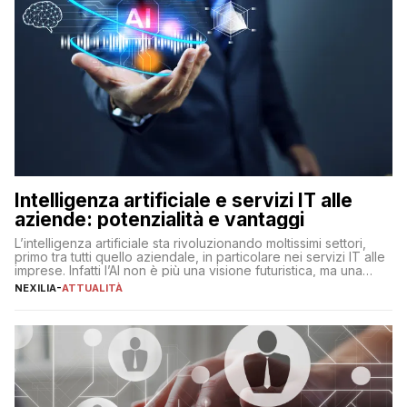
Intelligenza artificiale e servizi IT alle
aziende: potenzialità e vantaggi
L’intelligenza artificiale sta rivoluzionando moltissimi settori,
primo tra tutti quello aziendale, in particolare nei servizi IT alle
imprese. Infatti l’AI non è più una visione futuristica, ma una
realtà operativa che sta portando a un cambio significativo in
NEXILIA
-
ATTUALITÀ
ogni ambito. L’inserimento delle tecnologie di intelligenza
artificiale porta non solo all’ottimizzazione di diverse
operazioni, bensì comporta […]