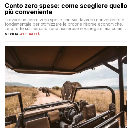
Conto zero spese: come scegliere quello
più conveniente
Trovare un conto zero spese che sia davvero conveniente è
fondamentale per ottimizzare le proprie risorse economiche.
Le offerte sul mercato sono numerose e variegate, ma come
individuare quella più adatta alle proprie esigenze senza
NEXILIA
-
ATTUALITÀ
incorrere in costi nascosti? Optare per un conto zero spese
significa eliminare le spese di gestione che spesso incidono
sul […]