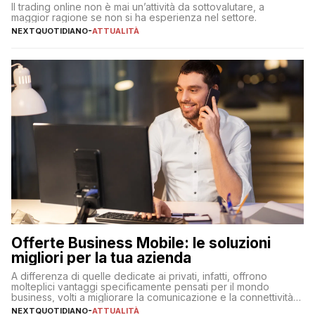
Il trading online non è mai un’attività da sottovalutare, a
maggior ragione se non si ha esperienza nel settore.
NEXTQUOTIDIANO
-
ATTUALITÀ
Offerte Business Mobile: le soluzioni
migliori per la tua azienda
A differenza di quelle dedicate ai privati, infatti, offrono
molteplici vantaggi specificamente pensati per il mondo
business, volti a migliorare la comunicazione e la connettività
degli utenti
NEXTQUOTIDIANO
-
ATTUALITÀ