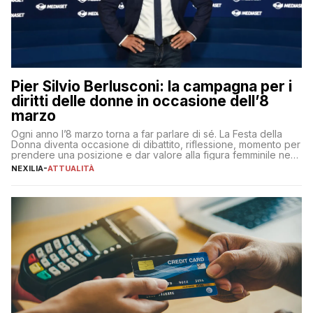
Pier Silvio Berlusconi: la campagna per i
diritti delle donne in occasione dell’8
marzo
Ogni anno l’8 marzo torna a far parlare di sé. La Festa della
Donna diventa occasione di dibattito, riflessione, momento per
prendere una posizione e dar valore alla figura femminile nella
sua complessità e crucialità. A lanciare un messaggio “forte e
NEXILIA
-
ATTUALITÀ
chiaro” quest’anno è stato anche Pier Silvio Berlusconi,
amministratore delegato di Mediaset, che ha […]