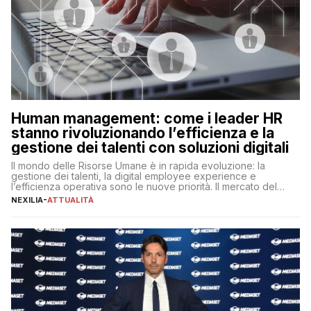
Human management: come i leader HR
stanno rivoluzionando l’efficienza e la
gestione dei talenti con soluzioni digitali
Il mondo delle Risorse Umane è in rapida evoluzione: la
gestione dei talenti, la digital employee experience e
l’efficienza operativa sono le nuove priorità. Il mercato del
lavoro, d’altra parte, è sempre più competitivo con una lotta
NEXILIA
-
ATTUALITÀ
per aggiudicarsi i talenti più validi che si intensifica e le
aspettative dei dipendenti in continua evoluzione. I […]