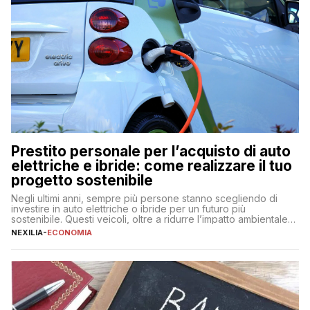
Prestito personale per l’acquisto di auto
elettriche e ibride: come realizzare il tuo
progetto sostenibile
Negli ultimi anni, sempre più persone stanno scegliendo di
investire in auto elettriche o ibride per un futuro più
sostenibile. Questi veicoli, oltre a ridurre l’impatto ambientale,
offrono vantaggi economici a lungo termine, come minori costi
NEXILIA
-
ECONOMIA
di gestione e benefici fiscali. Tuttavia, l’acquisto di un’auto
nuova rappresenta un impegno finanziario significativo. Come
fare se non […]