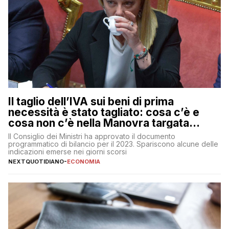
Il taglio dell’IVA sui beni di prima
necessità è stato tagliato: cosa c’è e
cosa non c’è nella Manovra targata
Meloni
Il Consiglio dei Ministri ha approvato il documento
programmatico di bilancio per il 2023. Spariscono alcune delle
indicazioni emerse nei giorni scorsi
NEXTQUOTIDIANO
-
ECONOMIA