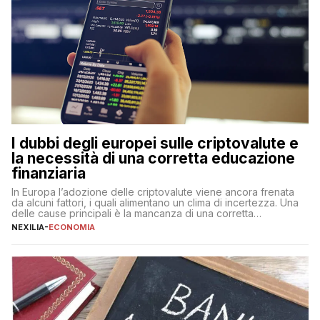
I dubbi degli europei sulle criptovalute e
la necessità di una corretta educazione
finanziaria
In Europa l’adozione delle criptovalute viene ancora frenata
da alcuni fattori, i quali alimentano un clima di incertezza. Una
delle cause principali è la mancanza di una corretta
educazione finanziaria, che impedisce ad una larga parte della
NEXILIA
-
ECONOMIA
popolazione di comprendere in modo adeguato il
funzionamento e le implicazioni di questi asset digitali. Dubbi
sulle criptovalute: […]