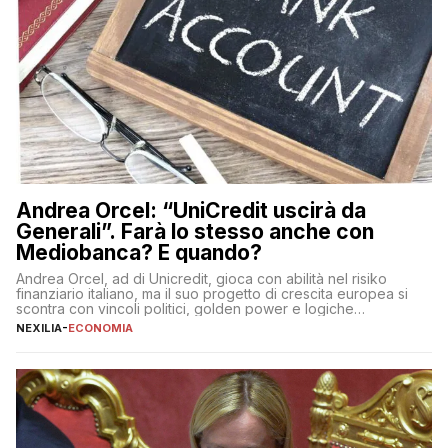
Andrea Orcel: “UniCredit uscirà da
Generali”. Farà lo stesso anche con
Mediobanca? E quando?
Andrea Orcel, ad di Unicredit, gioca con abilità nel risiko
finanziario italiano, ma il suo progetto di crescita europea si
scontra con vincoli politici, golden power e logiche
protezionistiche. Orcel e la mossa su Generali Andrea Orcel,
NEXILIA
-
ECONOMIA
ad di Unicredit, continua a sorprendere per la sua capacità di
muoversi con decisione in un contesto finanziario […]