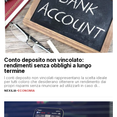
Conto deposito non vincolato:
rendimenti senza obblighi a lungo
termine
I conti deposito non vincolati rappresentano la scelta ideale
per tutti coloro che desiderano ottenere un rendimento dai
propri risparmi senza rinunciare ad utilizzarli in caso di
necessità. A differenza delle forme vincolate tradizionali,
NEXILIA
-
ECONOMIA
questa tipologia consente di accedere alle somme versate in
qualsiasi momento, offrendo un equilibrio tra sicurezza,
flessibilità e rendimento. Come funzionano […]