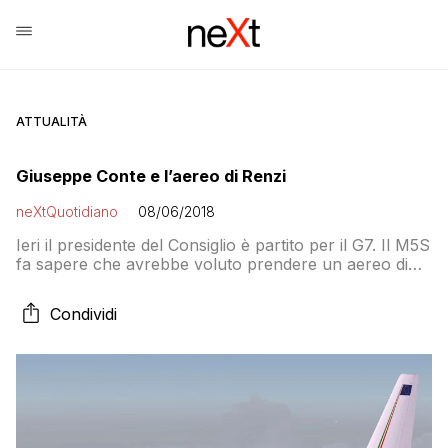
ATTUALITÀ
Giuseppe Conte e l’aereo di Renzi
neXtQuotidiano
08/06/2018
Ieri il presidente del Consiglio è partito per il G7. Il M5S
fa sapere che avrebbe voluto prendere un aereo di
linea ma poi ha dovuto “ripiegare” su un aereo di
Stato, “ma non quello di Renzi”. Però c’è chi non gli
Condividi
crede