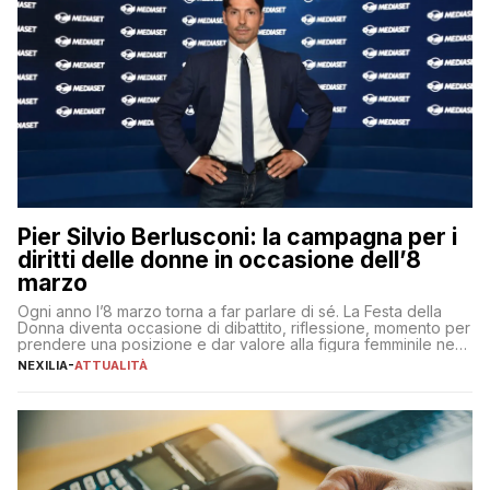
Pier Silvio Berlusconi: la campagna per i
diritti delle donne in occasione dell’8
marzo
Ogni anno l’8 marzo torna a far parlare di sé. La Festa della
Donna diventa occasione di dibattito, riflessione, momento per
prendere una posizione e dar valore alla figura femminile nella
sua complessità e crucialità. A lanciare un messaggio “forte e
NEXILIA
-
ATTUALITÀ
chiaro” quest’anno è stato anche Pier Silvio Berlusconi,
amministratore delegato di Mediaset, che ha […]