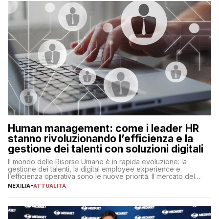
operazioni, bensì comporta […]
Human management: come i leader HR
stanno rivoluzionando l’efficienza e la
gestione dei talenti con soluzioni digitali
Il mondo delle Risorse Umane è in rapida evoluzione: la
gestione dei talenti, la digital employee experience e
l’efficienza operativa sono le nuove priorità. Il mercato del
lavoro, d’altra parte, è sempre più competitivo con una lotta
NEXILIA
-
ATTUALITÀ
per aggiudicarsi i talenti più validi che si intensifica e le
aspettative dei dipendenti in continua evoluzione. I […]