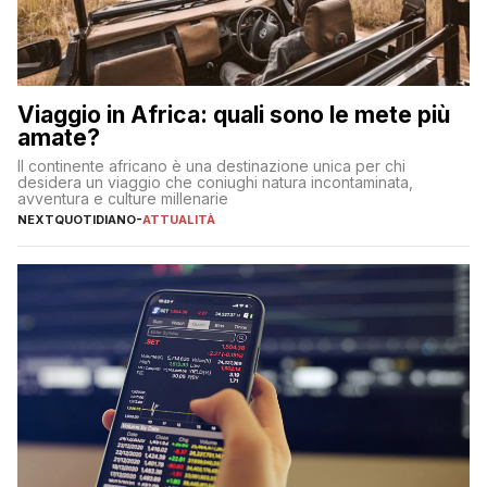
Viaggio in Africa: quali sono le mete più
amate?
Il continente africano è una destinazione unica per chi
desidera un viaggio che coniughi natura incontaminata,
avventura e culture millenarie
NEXTQUOTIDIANO
-
ATTUALITÀ