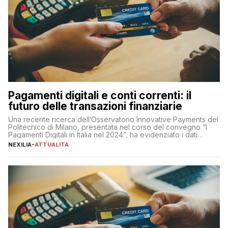
Pagamenti digitali e conti correnti: il
futuro delle transazioni finanziarie
Una recente ricerca dell’Osservatorio Innovative Payments del
Politecnico di Milano, presentata nel corso del convegno “I
Pagamenti Digitali in Italia nel 2024”, ha evidenziato i dati
definitivi del primo semestre 2024 relativamente alle
NEXILIA
-
ATTUALITÀ
transazioni dei pagamenti digitali con carta nel nostro Paese:
223 miliardi di euro. Si ritiene che il totale relativo ai 12 mesi […]