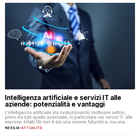
Intelligenza artificiale e servizi IT alle
aziende: potenzialità e vantaggi
L’intelligenza artificiale sta rivoluzionando moltissimi settori,
primo tra tutti quello aziendale, in particolare nei servizi IT alle
imprese. Infatti l’AI non è più una visione futuristica, ma una
realtà operativa che sta portando a un cambio significativo in
NEXILIA
-
ATTUALITÀ
ogni ambito. L’inserimento delle tecnologie di intelligenza
artificiale porta non solo all’ottimizzazione di diverse