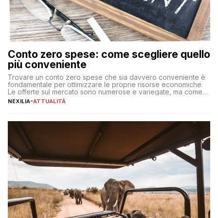
Conto zero spese: come scegliere quello
più conveniente
Trovare un conto zero spese che sia davvero conveniente è
fondamentale per ottimizzare le proprie risorse economiche.
Le offerte sul mercato sono numerose e variegate, ma come
individuare quella più adatta alle proprie esigenze senza
NEXILIA
-
ATTUALITÀ
incorrere in costi nascosti? Optare per un conto zero spese
significa eliminare le spese di gestione che spesso incidono
sul […]