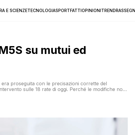
RA E SCIENZE
TECNOLOGIA
SPORT
FATTI
OPINIONI
TREND
RASSEGN
 M5S su mutui ed
, era proseguita con le precisazioni corrette del
intervento sulle 18 rate di oggi. Perché le modifiche non