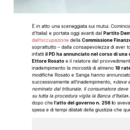
È in atto una sceneggiata sui mutui. Comincia
d’Italia) e portata oggi avanti dal
Partito De
dall’occupazione
della
Commissione Finanz
soprattutto – dalla consapevolezza di aver to
infatti
il PD ha annunciato nel corso di una
Ettore Rosato
e il relatore del provvedimen
inadempimento la morosità di almeno
18 rat
modifiche Rosato e Sanga hanno annunciato 
successivamente all’inadempimento, «
deve e
nominato dal tribunale. Il consumatore deve e
su tutta la procedura vigila la Banca d’Italia
».
dopo che
l’atto del governo n. 256 l
o aveva 
spesa e di tempi dilatati della giustizia che 