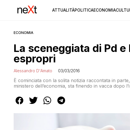
ATTUALITÀ
POLITICA
ECONOMIA
CULTU
ECONOMIA
La sceneggiata di Pd e
espropri
Alessandro D'Amato
03/03/2016
È cominciata con la solita notizia raccontata in parte
ministero dell’economia, sta finendo in vacca dopo l’
toccano altri problemi della legge