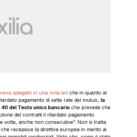
veva spiegato in una nota ieri
che in quanto al
 ritardato pagamento di sette rate del mutuo,
la
o 40 del Testo unico bancario
che prevede che
ione del contratti il ritardato pagamento
te volte, anche non consecutive”. Non si tratta
che recepisce la direttiva europea in merito ai
beni immobili residenziali. Visto che, come è stato