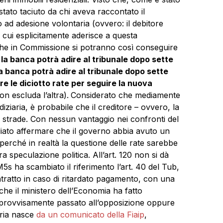
ato taciuto da chi aveva raccontato il
 ad adesione volontaria (ovvero: il debitore
n cui esplicitamente aderisce a questa
che in Commissione si potranno così conseguire
, la banca potrà adire al tribunale dopo sette
la banca potrà adire al tribunale dopo sette
 le diciotto rate per seguire la nuova
n escluda l’altra).
Considerato che mediamente
ziaria, è probabile che il creditore – ovvero, la
e strade. Con nessun vantaggio nei confronti del
iato affermare che il governo abbia avuto un
perché in realtà la questione delle rate sarebbe
 speculazione politica. All’art. 120 non si dà
s ha scambiato il riferimento l’art. 40 del Tub,
ontratto in caso di ritardato pagamento, con una
che il ministero dell’Economia ha fatto
 improvvisamente passato all’opposizione oppure
toria nasce
da un comunicato della Fiaip
,