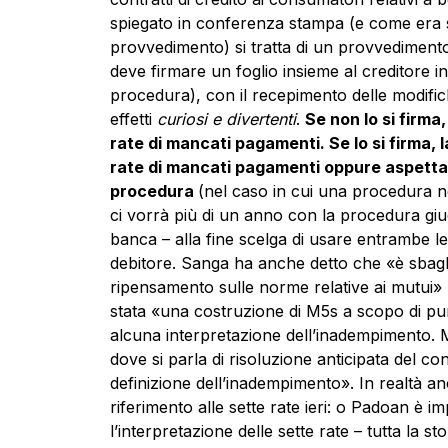
spiegato in conferenza stampa (e come era st
provvedimento) si tratta di un provvedimento
deve firmare un foglio insieme al creditore i
procedura), con il recepimento delle modifi
effetti
curiosi e divertenti
.
Se non lo si firma
rate di mancati pagamenti. Se lo si firma, 
rate di mancati pagamenti oppure aspettare
procedura
(nel caso in cui una procedura no
ci vorrà più di un anno con la procedura giudi
banca – alla fine scelga di usare entrambe l
debitore. Sanga ha anche detto che «è sbagl
ripensamento sulle norme relative ai
mutui» 
stata «una costruzione di M5s a scopo di pura
alcuna interpretazione dell’inadempimento. M5
dove si parla di risoluzione anticipata del c
definizione dell’inadempimento». In realtà an
riferimento alle sette rate ieri: o Padoan è
l’interpretazione delle sette rate – tutta la s