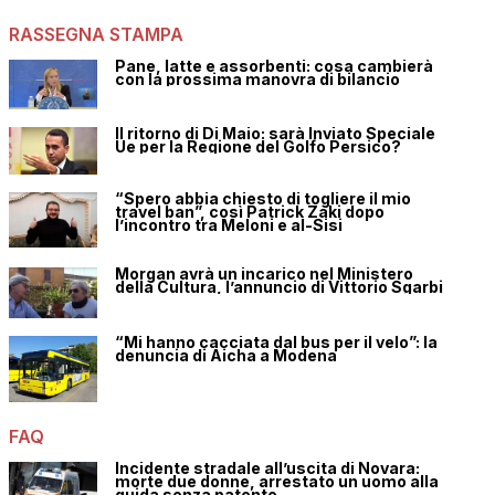
RASSEGNA STAMPA
Pane, latte e assorbenti: cosa cambierà
con la prossima manovra di bilancio
Il ritorno di Di Maio: sarà Inviato Speciale
Ue per la Regione del Golfo Persico?
“Spero abbia chiesto di togliere il mio
travel ban”, così Patrick Zaki dopo
l’incontro tra Meloni e al-Sisi
Morgan avrà un incarico nel Ministero
della Cultura, l’annuncio di Vittorio Sgarbi
“Mi hanno cacciata dal bus per il velo”: la
denuncia di Aicha a Modena
FAQ
Incidente stradale all’uscita di Novara:
morte due donne, arrestato un uomo alla
guida senza patente