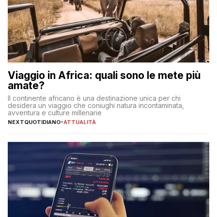
Viaggio in Africa: quali sono le mete più
amate?
Il continente africano è una destinazione unica per chi
desidera un viaggio che coniughi natura incontaminata,
avventura e culture millenarie
NEXTQUOTIDIANO
-
ATTUALITÀ