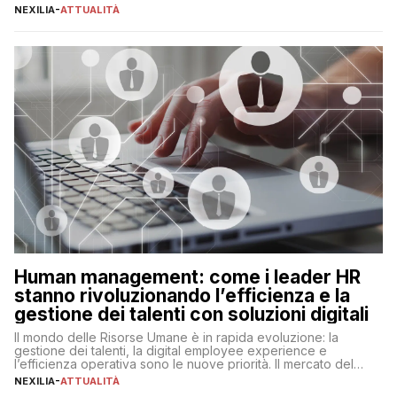
realtà operativa che sta portando a un cambio significativo in
NEXILIA
-
ATTUALITÀ
ogni ambito. L’inserimento delle tecnologie di intelligenza
artificiale porta non solo all’ottimizzazione di diverse
operazioni, bensì comporta […]
Human management: come i leader HR
stanno rivoluzionando l’efficienza e la
gestione dei talenti con soluzioni digitali
Il mondo delle Risorse Umane è in rapida evoluzione: la
gestione dei talenti, la digital employee experience e
l’efficienza operativa sono le nuove priorità. Il mercato del
lavoro, d’altra parte, è sempre più competitivo con una lotta
NEXILIA
-
ATTUALITÀ
per aggiudicarsi i talenti più validi che si intensifica e le