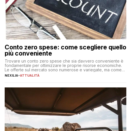
Conto zero spese: come scegliere quello
più conveniente
Trovare un conto zero spese che sia davvero conveniente è
fondamentale per ottimizzare le proprie risorse economiche.
Le offerte sul mercato sono numerose e variegate, ma come
individuare quella più adatta alle proprie esigenze senza
NEXILIA
-
ATTUALITÀ
incorrere in costi nascosti? Optare per un conto zero spese
significa eliminare le spese di gestione che spesso incidono
sul […]