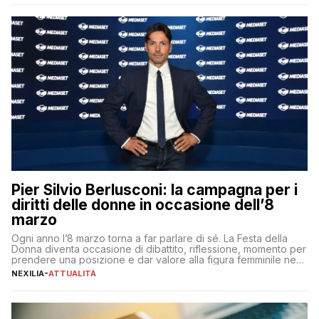
aspettative dei dipendenti in continua evoluzione. I […]
Pier Silvio Berlusconi: la campagna per i
diritti delle donne in occasione dell’8
marzo
Ogni anno l’8 marzo torna a far parlare di sé. La Festa della
Donna diventa occasione di dibattito, riflessione, momento per
prendere una posizione e dar valore alla figura femminile nella
sua complessità e crucialità. A lanciare un messaggio “forte e
NEXILIA
-
ATTUALITÀ
chiaro” quest’anno è stato anche Pier Silvio Berlusconi,
amministratore delegato di Mediaset, che ha […]