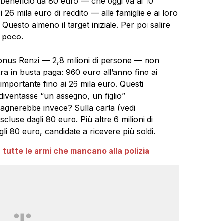
l beneficio da 80 euro — che oggi va ai 10
e i 26 mila euro di reddito — alle famiglie e ai loro
 Questo almeno il target iniziale. Per poi salire
 poco.
 bonus Renzi — 2,8 milioni di persone — non
ra in busta paga: 960 euro all’anno fino ai
importante fino ai 26 mila euro. Questi
o diventasse “un assegno, un figlio”
dagnerebbe invece? Sulla carta (vedi
escluse dagli 80 euro. Più altre 6 milioni di
gli 80 euro, candidate a ricevere più soldi.
: tutte le armi che mancano alla polizia