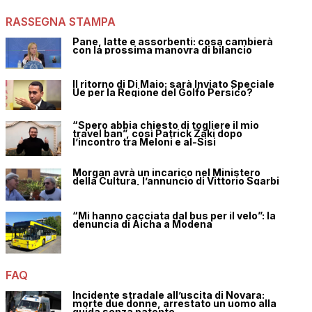
RASSEGNA STAMPA
Pane, latte e assorbenti: cosa cambierà
con la prossima manovra di bilancio
Il ritorno di Di Maio: sarà Inviato Speciale
Ue per la Regione del Golfo Persico?
“Spero abbia chiesto di togliere il mio
travel ban”, così Patrick Zaki dopo
l’incontro tra Meloni e al-Sisi
Morgan avrà un incarico nel Ministero
della Cultura, l’annuncio di Vittorio Sgarbi
“Mi hanno cacciata dal bus per il velo”: la
denuncia di Aicha a Modena
FAQ
Incidente stradale all’uscita di Novara:
morte due donne, arrestato un uomo alla
guida senza patente