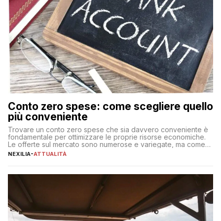
Conto zero spese: come scegliere quello
più conveniente
Trovare un conto zero spese che sia davvero conveniente è
fondamentale per ottimizzare le proprie risorse economiche.
Le offerte sul mercato sono numerose e variegate, ma come
individuare quella più adatta alle proprie esigenze senza
NEXILIA
-
ATTUALITÀ
incorrere in costi nascosti? Optare per un conto zero spese
significa eliminare le spese di gestione che spesso incidono
sul […]