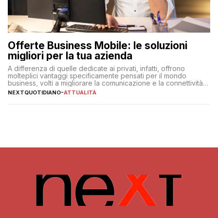
Offerte Business Mobile: le soluzioni
migliori per la tua azienda
A differenza di quelle dedicate ai privati, infatti, offrono
molteplici vantaggi specificamente pensati per il mondo
business, volti a migliorare la comunicazione e la connettività
degli utenti
NEXTQUOTIDIANO
-
ATTUALITÀ