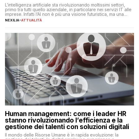
L’intelligenza artificiale sta rivoluzionando moltissimi settori,
primo tra tutti quello aziendale, in particolare nei servizi IT alle
imprese. Infatti l’AI non è più una visione futuristica, ma una
realtà operativa che sta portando a un cambio significativo in
NEXILIA
-
ATTUALITÀ
ogni ambito. L’inserimento delle tecnologie di intelligenza
artificiale porta non solo all’ottimizzazione di diverse
operazioni, bensì comporta […]
Human management: come i leader HR
stanno rivoluzionando l’efficienza e la
gestione dei talenti con soluzioni digitali
Il mondo delle Risorse Umane è in rapida evoluzione: la