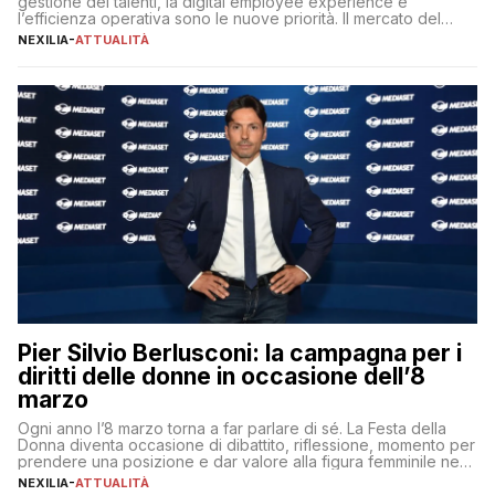
gestione dei talenti, la digital employee experience e
l’efficienza operativa sono le nuove priorità. Il mercato del
lavoro, d’altra parte, è sempre più competitivo con una lotta
NEXILIA
-
ATTUALITÀ
per aggiudicarsi i talenti più validi che si intensifica e le
aspettative dei dipendenti in continua evoluzione. I […]
Pier Silvio Berlusconi: la campagna per i
diritti delle donne in occasione dell’8
marzo
Ogni anno l’8 marzo torna a far parlare di sé. La Festa della
Donna diventa occasione di dibattito, riflessione, momento per
prendere una posizione e dar valore alla figura femminile nella
sua complessità e crucialità. A lanciare un messaggio “forte e
NEXILIA
-
ATTUALITÀ
chiaro” quest’anno è stato anche Pier Silvio Berlusconi,