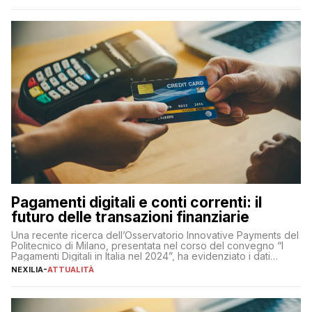
amministratore delegato di Mediaset, che ha […]
Pagamenti digitali e conti correnti: il
futuro delle transazioni finanziarie
Una recente ricerca dell’Osservatorio Innovative Payments del
Politecnico di Milano, presentata nel corso del convegno “I
Pagamenti Digitali in Italia nel 2024”, ha evidenziato i dati
definitivi del primo semestre 2024 relativamente alle
NEXILIA
-
ATTUALITÀ
transazioni dei pagamenti digitali con carta nel nostro Paese:
223 miliardi di euro. Si ritiene che il totale relativo ai 12 mesi […]