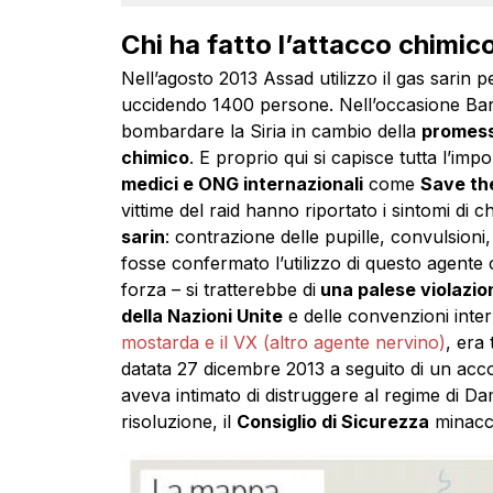
Chi ha fatto l’attacco chimico
Nell’agosto 2013 Assad utilizzo il gas sarin
uccidendo 1400 persone. Nell’occasione Bar
bombardare la Siria in cambio della
promess
chimico
. E proprio qui si capisce tutta l’i
medici e ONG internazionali
come
Save the
vittime del raid hanno riportato i sintomi di c
sarin
: contrazione delle pupille, convulsioni,
fosse confermato l’utilizzo di questo agente
forza – si tratterebbe di
una palese violazion
della Nazioni Unite
e delle convenzioni inter
mostarda e il VX (altro agente nervino)
, era
datata 27 dicembre 2013 a seguito di un acc
aveva intimato di distruggere al regime di Da
risoluzione, il
Consiglio di Sicurezza
minacciò