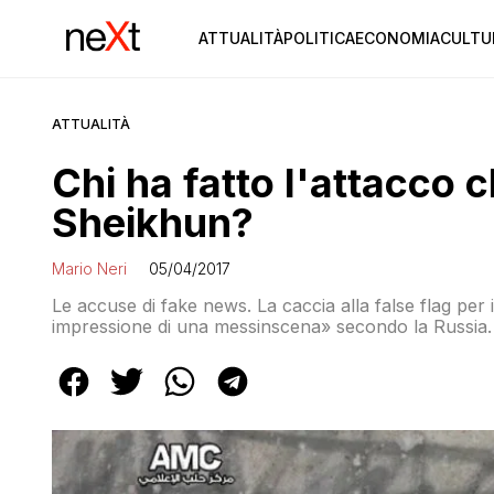
ATTUALITÀ
POLITICA
ECONOMIA
CULTU
ATTUALITÀ
Chi ha fatto l'attacco 
Sheikhun?
Mario Neri
05/04/2017
Le accuse di fake news. La caccia alla false flag per i
impressione di una messinscena» secondo la Russia. L
mossa del genere da parte di Assad, tra diplomazia 