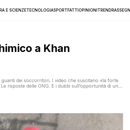
RA E SCIENZE
TECNOLOGIA
SPORT
FATTI
OPINIONI
TREND
RASSEGN
chimico a Khan
 guanti dei soccorritori. I video che suscitano «la forte
e risposte delle ONG. E i dubbi sull’opportunità di una
e complottismo