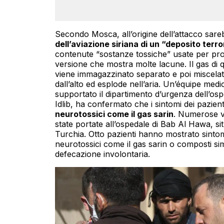
Secondo Mosca, all’origine dell’attacco sare
dell’aviazione siriana di un “deposito terro
contenute “sostanze tossiche” usate per prod
versione che mostra molte lacune. Il gas di 
viene immagazzinato separato e poi miscelato p
dall’alto ed esplode nell’aria. Un’équipe medi
supportato il dipartimento d’urgenza dell’os
Idlib, ha confermato che i sintomi dei pazien
neurotossici come il gas sarin
. Numerose v
state portate all’ospedale di Bab Al Hawa, si
Turchia. Otto pazienti hanno mostrato sintom
neurotossici come il gas sarin o composti simi
defecazione involontaria.