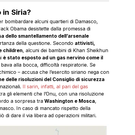
 in Siria?
 per bombardare alcuni quartieri di Damasco,
ack Obama desistette dalla promessa di
a dello smantellamento dell’arsenale
mportanza della questione. Secondo
attivisti,
 children
, alcuni dei bambini di Khan Sheikhun
hi
è stato esposto ad un gas nervino come il
 bava alla bocca, difficoltà respiratorie. Se
 chimico – accusa che l’esercito siriano nega con
e delle risoluzioni del Consiglio di sicurezza
nazionali.
Il sarin, infatti, al pari del gas
 tra gli elementi che l’Onu, con una risoluzione
ordo a sorpresa tra
Washington e Mosca
,
masco. In caso di mancato rispetto della
 di dare il via libera ad operazioni militari.