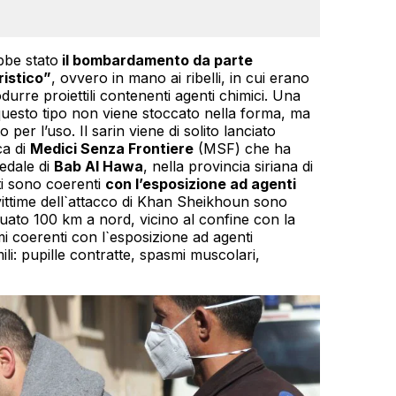
bbe stato
il bombardamento da parte
ristico”
, ovvero in mano ai ribelli, in cui erano
urre proiettili contenenti agenti chimici. Una
questo tipo non viene stoccato nella forma, ma
er l’uso. Il sarin viene di solito lanciato
ca di
Medici Senza Frontiere
(MSF) che ha
pedale di
Bab Al Hawa
, nella provincia siriana di
ti sono coerenti
con l’esposizione ad agenti
ittime dell`attacco di Khan Sheikhoun sono
tuato 100 km a nord, vicino al confine con la
i coerenti con l`esposizione ad agenti
li: pupille contratte, spasmi muscolari,