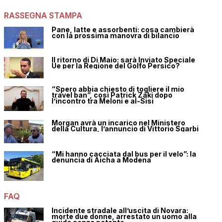
RASSEGNA STAMPA
Pane, latte e assorbenti: cosa cambierà
con la prossima manovra di bilancio
Il ritorno di Di Maio: sarà Inviato Speciale
Ue per la Regione del Golfo Persico?
“Spero abbia chiesto di togliere il mio
travel ban”, così Patrick Zaki dopo
l’incontro tra Meloni e al-Sisi
Morgan avrà un incarico nel Ministero
della Cultura, l’annuncio di Vittorio Sgarbi
“Mi hanno cacciata dal bus per il velo”: la
denuncia di Aicha a Modena
FAQ
Incidente stradale all’uscita di Novara:
morte due donne, arrestato un uomo alla