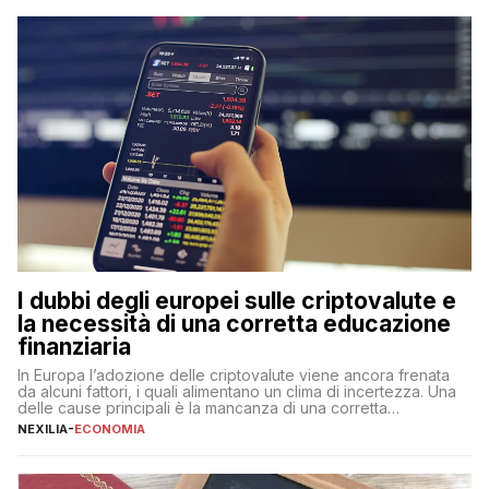
flessibilità e rendimento. Come funzionano […]
I dubbi degli europei sulle criptovalute e
la necessità di una corretta educazione
finanziaria
In Europa l’adozione delle criptovalute viene ancora frenata
da alcuni fattori, i quali alimentano un clima di incertezza. Una
delle cause principali è la mancanza di una corretta
educazione finanziaria, che impedisce ad una larga parte della
NEXILIA
-
ECONOMIA
popolazione di comprendere in modo adeguato il
funzionamento e le implicazioni di questi asset digitali. Dubbi
sulle criptovalute: […]