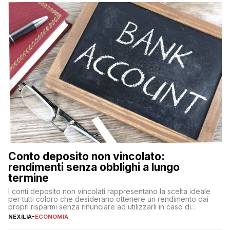
fare se non […]
Conto deposito non vincolato:
rendimenti senza obblighi a lungo
termine
I conti deposito non vincolati rappresentano la scelta ideale
per tutti coloro che desiderano ottenere un rendimento dai
propri risparmi senza rinunciare ad utilizzarli in caso di
necessità. A differenza delle forme vincolate tradizionali,
NEXILIA
-
ECONOMIA
questa tipologia consente di accedere alle somme versate in
qualsiasi momento, offrendo un equilibrio tra sicurezza,