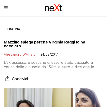
ECONOMIA
Mazzillo spiega perché Virginia Raggi lo ha
cacciato
Alessandro D'Amato
24/08/2017
L’ex assessore sostiene di essere stato cacciato a
causa della clausola da 150mila euro e dice che la
partecipazione democratica è condizionata. Il dissenso
su ATAC la causa scatenante del conflitto: «Adesso
Condividi
Roma rischia il commissariamento»