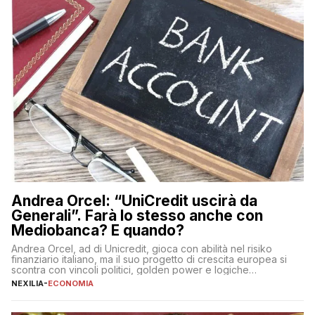
Andrea Orcel: “UniCredit uscirà da
Generali”. Farà lo stesso anche con
Mediobanca? E quando?
Andrea Orcel, ad di Unicredit, gioca con abilità nel risiko
finanziario italiano, ma il suo progetto di crescita europea si
scontra con vincoli politici, golden power e logiche
protezionistiche. Orcel e la mossa su Generali Andrea Orcel,
NEXILIA
-
ECONOMIA
ad di Unicredit, continua a sorprendere per la sua capacità di
muoversi con decisione in un contesto finanziario […]