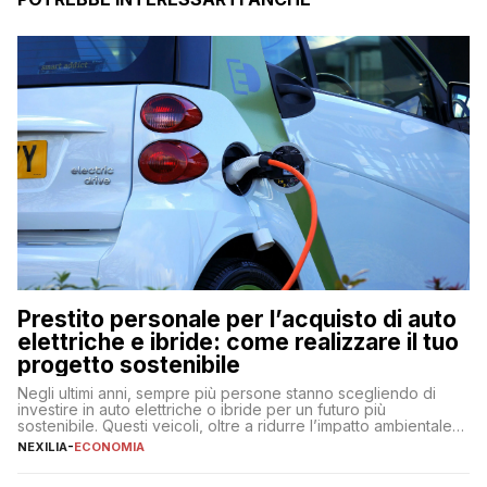
Prestito personale per l’acquisto di auto
elettriche e ibride: come realizzare il tuo
progetto sostenibile
Negli ultimi anni, sempre più persone stanno scegliendo di
investire in auto elettriche o ibride per un futuro più
sostenibile. Questi veicoli, oltre a ridurre l’impatto ambientale,
offrono vantaggi economici a lungo termine, come minori costi
NEXILIA
-
ECONOMIA
di gestione e benefici fiscali. Tuttavia, l’acquisto di un’auto
nuova rappresenta un impegno finanziario significativo. Come