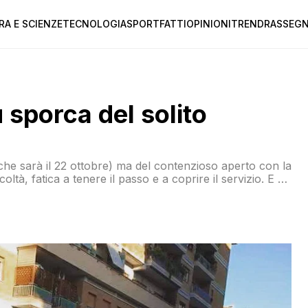
RA E SCIENZE
TECNOLOGIA
SPORT
FATTI
OPINIONI
TREND
RASSEGN
 sporca del solito
(che sarà il 22 ottobre) ma del contenzioso aperto con la
ltà, fatica a tenere il passo e a coprire il servizio. E gli