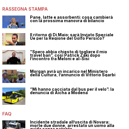
RASSEGNA STAMPA
Pane, latte e assorbenti: cosa cambierà
con la prossima manovra di bilancio
Il ritorno di Di Maio: sarà Inviato Speciale
Ue per la Regione del Golfo Persico?
“Spero abbia chiesto di togliere il mio
travel ban”, così Patrick Zaki dopo
l’incontro tra Meloni e al-Sisi
Morgan avrà un incarico nel Ministero
della Cultura, l’annuncio di Vittorio Sgarbi
“Mi hanno cacciata dal bus per il velo”: la
denuncia di Aicha a Modena
FAQ
Incidente stradale all’uscita di Novara:
morte due donne, arrestato un uomo alla
guida senza patente