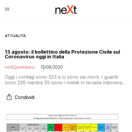
ATTUALITÀ
13 agosto: il bollettino della Protezione Civile sul
Coronavirus oggi in Italia
neXtQuotidiano
13/08/2020
Oggi i contagi sono 523 e ci sono sei morti. I guariti
sono 226 mentre 55 sono i malati in terapia intensiva
(ieri erano 53) e 786 sono i ricoverati con sintomi (ieri
erano 779). Le regioni a zero casi sono Valle d’Aosta,
Condividi
Molise e Basilicata