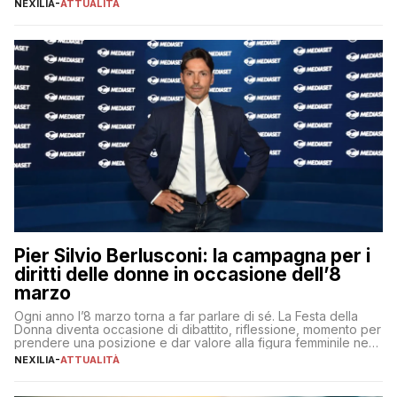
NEXILIA
-
ATTUALITÀ
per aggiudicarsi i talenti più validi che si intensifica e le
aspettative dei dipendenti in continua evoluzione. I […]
Pier Silvio Berlusconi: la campagna per i
diritti delle donne in occasione dell’8
marzo
Ogni anno l’8 marzo torna a far parlare di sé. La Festa della
Donna diventa occasione di dibattito, riflessione, momento per
prendere una posizione e dar valore alla figura femminile nella
sua complessità e crucialità. A lanciare un messaggio “forte e
NEXILIA
-
ATTUALITÀ
chiaro” quest’anno è stato anche Pier Silvio Berlusconi,
amministratore delegato di Mediaset, che ha […]