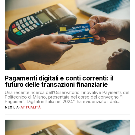
Pagamenti digitali e conti correnti: il
futuro delle transazioni finanziarie
Una recente ricerca dell’Osservatorio Innovative Payments del
Politecnico di Milano, presentata nel corso del convegno “I
Pagamenti Digitali in Italia nel 2024”, ha evidenziato i dati
definitivi del primo semestre 2024 relativamente alle
NEXILIA
-
ATTUALITÀ
transazioni dei pagamenti digitali con carta nel nostro Paese:
223 miliardi di euro. Si ritiene che il totale relativo ai 12 mesi […]