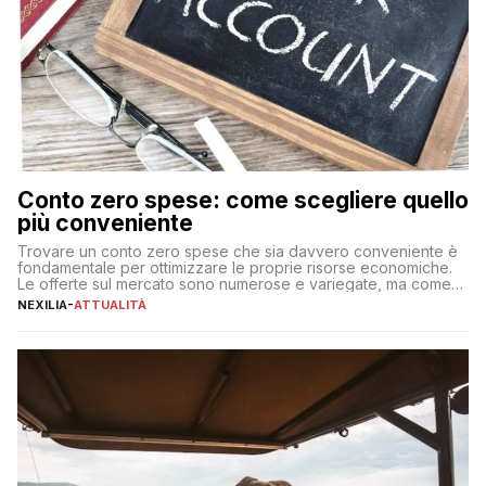
Conto zero spese: come scegliere quello
più conveniente
Trovare un conto zero spese che sia davvero conveniente è
fondamentale per ottimizzare le proprie risorse economiche.
Le offerte sul mercato sono numerose e variegate, ma come
individuare quella più adatta alle proprie esigenze senza
NEXILIA
-
ATTUALITÀ
incorrere in costi nascosti? Optare per un conto zero spese
significa eliminare le spese di gestione che spesso incidono
sul […]