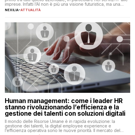
imprese. Infatti l’AI non è più una visione futuristica, ma una
realtà operativa che sta portando a un cambio significativo in
NEXILIA
-
ATTUALITÀ
ogni ambito. L’inserimento delle tecnologie di intelligenza
artificiale porta non solo all’ottimizzazione di diverse
operazioni, bensì comporta […]
Human management: come i leader HR
stanno rivoluzionando l’efficienza e la
gestione dei talenti con soluzioni digitali
Il mondo delle Risorse Umane è in rapida evoluzione: la
gestione dei talenti, la digital employee experience e
l’efficienza operativa sono le nuove priorità. Il mercato del
lavoro, d’altra parte, è sempre più competitivo con una lotta