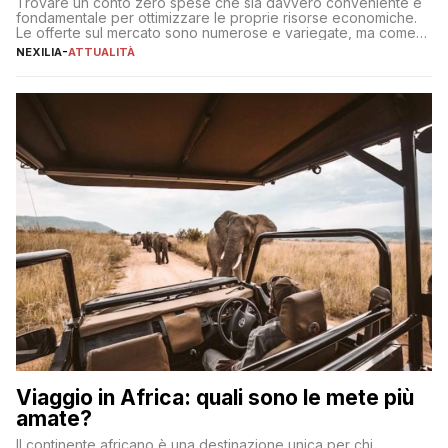
Trovare un conto zero spese che sia davvero conveniente è
fondamentale per ottimizzare le proprie risorse economiche.
Le offerte sul mercato sono numerose e variegate, ma come
individuare quella più adatta alle proprie esigenze senza
NEXILIA
-
ATTUALITÀ
incorrere in costi nascosti? Optare per un conto zero spese
significa eliminare le spese di gestione che spesso incidono
sul […]
Viaggio in Africa: quali sono le mete più
amate?
Il continente africano è una destinazione unica per chi