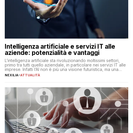
Intelligenza artificiale e servizi IT alle
aziende: potenzialità e vantaggi
L’intelligenza artificiale sta rivoluzionando moltissimi settori,
primo tra tutti quello aziendale, in particolare nei servizi IT alle
imprese. Infatti l’AI non è più una visione futuristica, ma una
realtà operativa che sta portando a un cambio significativo in
NEXILIA
-
ATTUALITÀ
ogni ambito. L’inserimento delle tecnologie di intelligenza
artificiale porta non solo all’ottimizzazione di diverse
operazioni, bensì comporta […]