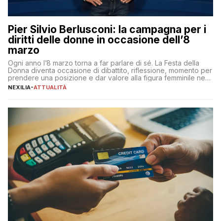
Pier Silvio Berlusconi: la campagna per i
diritti delle donne in occasione dell’8
marzo
Ogni anno l’8 marzo torna a far parlare di sé. La Festa della
Donna diventa occasione di dibattito, riflessione, momento per
prendere una posizione e dar valore alla figura femminile nella
sua complessità e crucialità. A lanciare un messaggio “forte e
NEXILIA
-
ATTUALITÀ
chiaro” quest’anno è stato anche Pier Silvio Berlusconi,
amministratore delegato di Mediaset, che ha […]