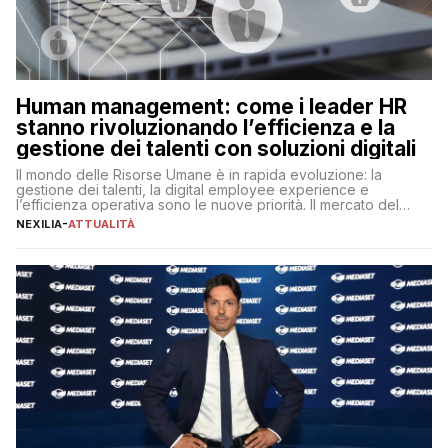
Human management: come i leader HR
stanno rivoluzionando l’efficienza e la
gestione dei talenti con soluzioni digitali
Il mondo delle Risorse Umane è in rapida evoluzione: la
gestione dei talenti, la digital employee experience e
l’efficienza operativa sono le nuove priorità. Il mercato del
lavoro, d’altra parte, è sempre più competitivo con una lotta
NEXILIA
-
ATTUALITÀ
per aggiudicarsi i talenti più validi che si intensifica e le
aspettative dei dipendenti in continua evoluzione. I […]