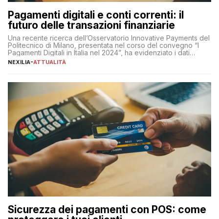
Pagamenti digitali e conti correnti: il
futuro delle transazioni finanziarie
Una recente ricerca dell’Osservatorio Innovative Payments del
Politecnico di Milano, presentata nel corso del convegno “I
Pagamenti Digitali in Italia nel 2024”, ha evidenziato i dati
definitivi del primo semestre 2024 relativamente alle
NEXILIA
-
ATTUALITÀ
transazioni dei pagamenti digitali con carta nel nostro Paese:
223 miliardi di euro. Si ritiene che il totale relativo ai 12 mesi […]
Sicurezza dei pagamenti con POS: come