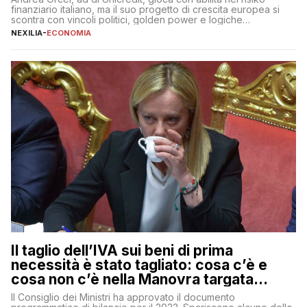
finanziario italiano, ma il suo progetto di crescita europea si
scontra con vincoli politici, golden power e logiche
protezionistiche. Orcel e la mossa su Generali Andrea Orcel,
NEXILIA
-
ECONOMIA
ad di Unicredit, continua a sorprendere per la sua capacità di
muoversi con decisione in un contesto finanziario […]
Il taglio dell’IVA sui beni di prima
necessità è stato tagliato: cosa c’è e
cosa non c’è nella Manovra targata
Meloni
Il Consiglio dei Ministri ha approvato il documento