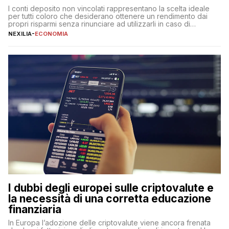
I conti deposito non vincolati rappresentano la scelta ideale
per tutti coloro che desiderano ottenere un rendimento dai
propri risparmi senza rinunciare ad utilizzarli in caso di
necessità. A differenza delle forme vincolate tradizionali,
NEXILIA
-
ECONOMIA
questa tipologia consente di accedere alle somme versate in
qualsiasi momento, offrendo un equilibrio tra sicurezza,
flessibilità e rendimento. Come funzionano […]
I dubbi degli europei sulle criptovalute e
la necessità di una corretta educazione
finanziaria
In Europa l’adozione delle criptovalute viene ancora frenata