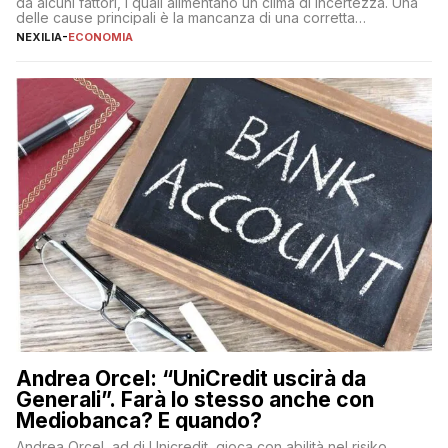
da alcuni fattori, i quali alimentano un clima di incertezza. Una
delle cause principali è la mancanza di una corretta
educazione finanziaria, che impedisce ad una larga parte della
NEXILIA
-
ECONOMIA
popolazione di comprendere in modo adeguato il
funzionamento e le implicazioni di questi asset digitali. Dubbi
sulle criptovalute: […]
Andrea Orcel: “UniCredit uscirà da
Generali”. Farà lo stesso anche con
Mediobanca? E quando?
Andrea Orcel, ad di Unicredit, gioca con abilità nel risiko