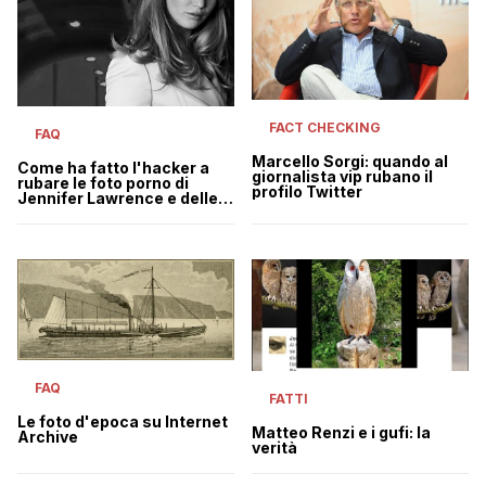
FACT CHECKING
FAQ
Marcello Sorgi: quando al
Come ha fatto l'hacker a
giornalista vip rubano il
rubare le foto porno di
profilo Twitter
Jennifer Lawrence e delle
altre star
FAQ
FATTI
Le foto d'epoca su Internet
Matteo Renzi e i gufi: la
Archive
verità