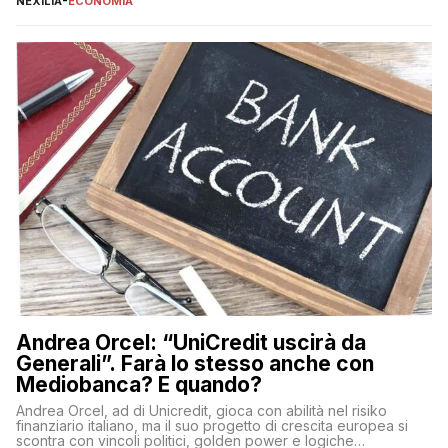
NEXILIA
-
ECONOMIA
popolazione di comprendere in modo adeguato il
funzionamento e le implicazioni di questi asset digitali. Dubbi
sulle criptovalute: […]
Andrea Orcel: “UniCredit uscirà da
Generali”. Farà lo stesso anche con
Mediobanca? E quando?
Andrea Orcel, ad di Unicredit, gioca con abilità nel risiko
finanziario italiano, ma il suo progetto di crescita europea si
scontra con vincoli politici, golden power e logiche