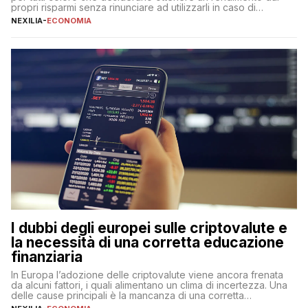
propri risparmi senza rinunciare ad utilizzarli in caso di
necessità. A differenza delle forme vincolate tradizionali,
NEXILIA
-
ECONOMIA
questa tipologia consente di accedere alle somme versate in
qualsiasi momento, offrendo un equilibrio tra sicurezza,
flessibilità e rendimento. Come funzionano […]
I dubbi degli europei sulle criptovalute e
la necessità di una corretta educazione
finanziaria
In Europa l’adozione delle criptovalute viene ancora frenata
da alcuni fattori, i quali alimentano un clima di incertezza. Una
delle cause principali è la mancanza di una corretta
educazione finanziaria, che impedisce ad una larga parte della