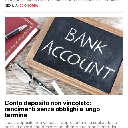
offrono vantaggi economici a lungo termine, come minori costi
NEXILIA
-
ECONOMIA
di gestione e benefici fiscali. Tuttavia, l’acquisto di un’auto
nuova rappresenta un impegno finanziario significativo. Come
fare se non […]
Conto deposito non vincolato:
rendimenti senza obblighi a lungo
termine
I conti deposito non vincolati rappresentano la scelta ideale
per tutti coloro che desiderano ottenere un rendimento dai