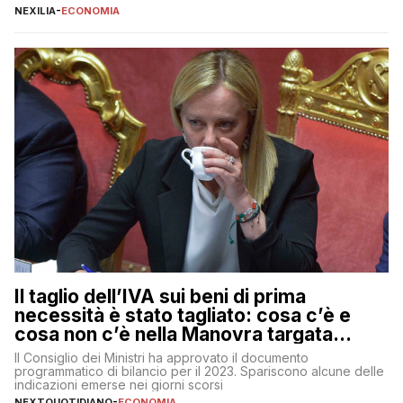
protezionistiche. Orcel e la mossa su Generali Andrea Orcel,
NEXILIA
-
ECONOMIA
ad di Unicredit, continua a sorprendere per la sua capacità di
muoversi con decisione in un contesto finanziario […]
Il taglio dell’IVA sui beni di prima
necessità è stato tagliato: cosa c’è e
cosa non c’è nella Manovra targata
Meloni
Il Consiglio dei Ministri ha approvato il documento
programmatico di bilancio per il 2023. Spariscono alcune delle
indicazioni emerse nei giorni scorsi
NEXTQUOTIDIANO
-
ECONOMIA