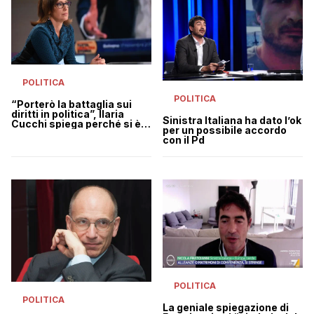
POLITICA
POLITICA
“Porterò la battaglia sui
diritti in politica”, Ilaria
Sinistra Italiana ha dato l’ok
Cucchi spiega perché si è
per un possibile accordo
candidata
con il Pd
POLITICA
POLITICA
La geniale spiegazione di