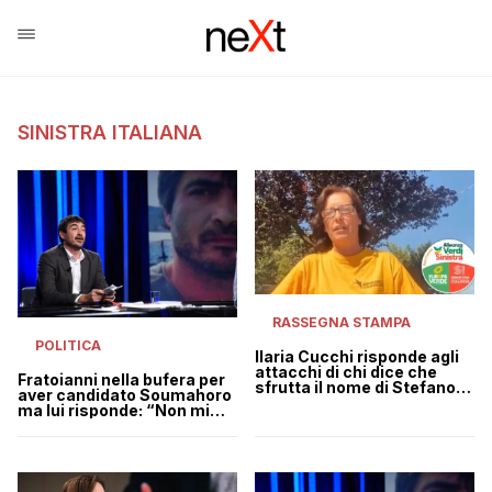
SINISTRA ITALIANA
RASSEGNA STAMPA
POLITICA
Ilaria Cucchi risponde agli
attacchi di chi dice che
Fratoianni nella bufera per
sfrutta il nome di Stefano
aver candidato Soumahoro
per la sua candidatura
ma lui risponde: “Non mi
pento”