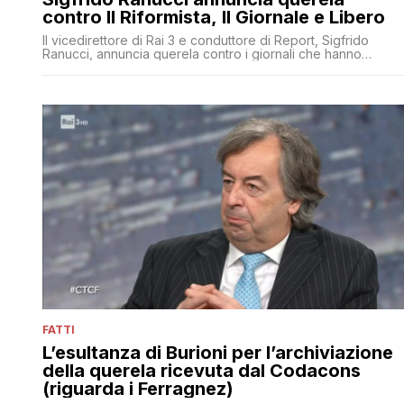
contro Il Riformista, Il Giornale e Libero
Il vicedirettore di Rai 3 e conduttore di Report, Sigfrido
Ranucci, annuncia querela contro i giornali che hanno
pubblicato stralci di un suo audio 'che è risultato manipolato
da due perizie'
FATTI
L’esultanza di Burioni per l’archiviazione
della querela ricevuta dal Codacons
(riguarda i Ferragnez)