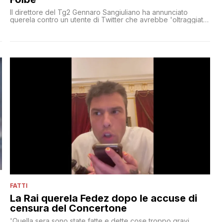
Il direttore del Tg2 Gennaro Sangiuliano ha annunciato
querela contro un utente di Twitter che avrebbe 'oltraggiato'
un post in cui il telegiornale annunciava uno speciale sul
Giorno del Ricordo per le vittime delle Foibe
FATTI
La Rai querela Fedez dopo le accuse di
censura del Concertone
'Quella sera sono state fatte e dette cose troppo gravi,