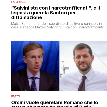
POLITICA
“Salvini sta con i narcotrafficanti”, e il
leghista querela Santori per
diffamazione
Mattia Santori difende il suo diritto di coltivare cannabis in
casa e attacca Matteo Salvini: 'Lui sta con i narcotrafficanti'. Il
leader della Lega annuncia querela
FATTI
Orsini vuole querelare Romano che lo