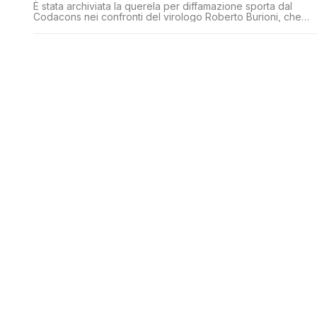
È stata archiviata la querela per diffamazione sporta dal
Codacons nei confronti del virologo Roberto Burioni, che
commentando la denuncia dell'associazione contro Fedez e
Chiara Ferragni aveva detto: 'Così confermano il costante
impegno a favore dei virus'