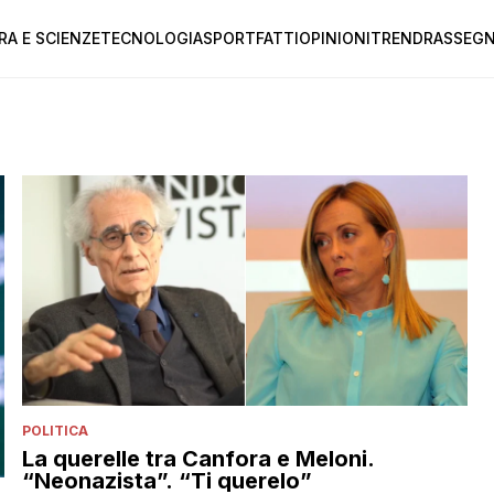
RA E SCIENZE
TECNOLOGIA
SPORT
FATTI
OPINIONI
TREND
RASSEGN
POLITICA
La querelle tra Canfora e Meloni.
“Neonazista”. “Ti querelo”