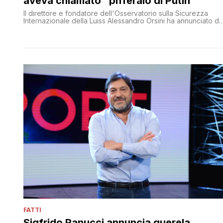
aveva chiamato “pifferaio di Putin”
Il direttore e fondatore dell'Osservatorio sulla Sicurezza
Internazionale della Luiss Alessandro Orsini ha annunciato di
voler querelare il deputato del Pd Andrea Romano, che
commentando lo stralcio del suo contratto con Cartabianca
da parte della Rai disse: 'Non si possono usare soldi pubblic
per finanziare i pifferai della propaganda di Putin'
FATTI
Sigfrido Ranucci annuncia querela