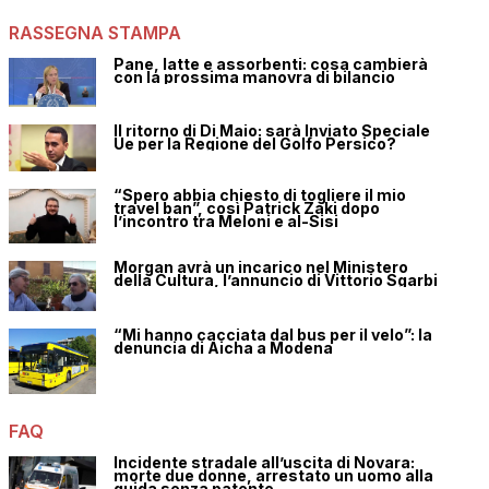
RASSEGNA STAMPA
Pane, latte e assorbenti: cosa cambierà
con la prossima manovra di bilancio
Il ritorno di Di Maio: sarà Inviato Speciale
Ue per la Regione del Golfo Persico?
“Spero abbia chiesto di togliere il mio
travel ban”, così Patrick Zaki dopo
l’incontro tra Meloni e al-Sisi
Morgan avrà un incarico nel Ministero
della Cultura, l’annuncio di Vittorio Sgarbi
“Mi hanno cacciata dal bus per il velo”: la
denuncia di Aicha a Modena
FAQ
Incidente stradale all’uscita di Novara:
morte due donne, arrestato un uomo alla
guida senza patente