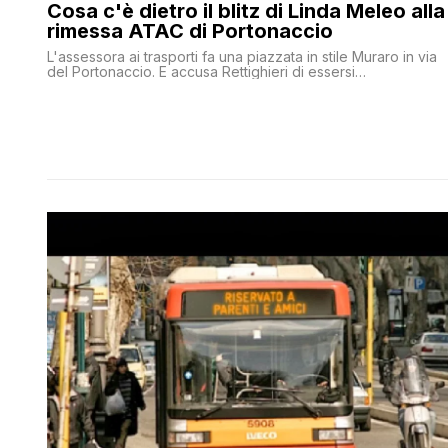
Cosa c'è dietro il blitz di Linda Meleo alla
rimessa ATAC di Portonaccio
L'assessora ai trasporti fa una piazzata in stile Muraro in via
del Portonaccio. E accusa Rettighieri di essersi
'disinteressata' al del trasporto di superficie. Dimenticando d
dire anche una sola parola su scandali e indagini che
coinvolgono l'azienda in questi giorni. E dietro questo
silenzio c'è un motivo preciso