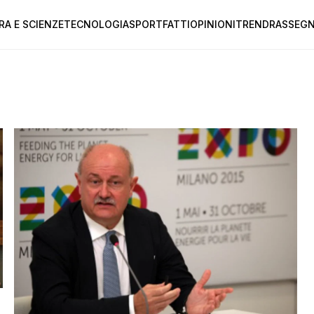
RA E SCIENZE
TECNOLOGIA
SPORT
FATTI
OPINIONI
TREND
RASSEGN