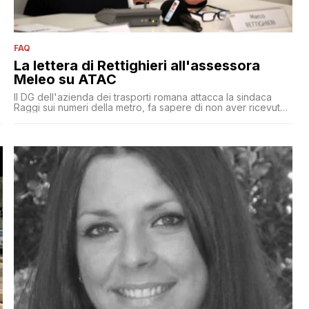
FAQ
i
La lettera di Rettighieri all'assessora
Meleo su ATAC
Il DG dell'azienda dei trasporti romana attacca la sindaca
Raggi sui numeri della metro, fa sapere di non aver ricevuto
ancora il bonifico da Roma Capitale dato per fatto dai 5
Stelle e accusa l'assessora Meleo di ingerenze per un suo
presunto 'interessamento' nei confronti di un dipendente
rimosso dal suo incarico