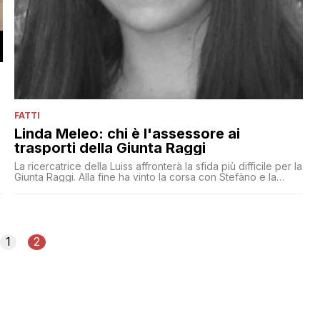
FATTI
Linda Meleo: chi è l'assessore ai
l
trasporti della Giunta Raggi
La ricercatrice della Luiss affronterà la sfida più difficile per la
Giunta Raggi. Alla fine ha vinto la corsa con Stefàno e la
Pronello. Nel 2013 ha scritto un saggio su 'Roma città
sostenibile' per Italianieuropei
1
2