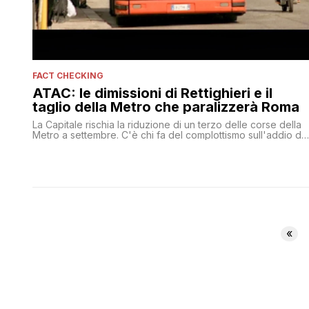
FACT CHECKING
ATAC: le dimissioni di Rettighieri e il
taglio della Metro che paralizzerà Roma
La Capitale rischia la riduzione di un terzo delle corse della
Metro a settembre. C'è chi fa del complottismo sull'addio de
DG. Intanto l'assessora Meleo annuncia una soluzione:
«Abbiamo trovato una situazione cruciale ma ora è tutto in
lavorazione. Se ne sta occupando l'assessore Minenna»
«