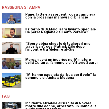
RASSEGNA STAMPA
Pane, latte e assorbenti: cosa cambierà
con la prossima manovra di bilancio
Il ritorno di Di Maio: sarà Inviato Speciale
Ue per la Regione del Golfo Persico?
“Spero abbia chiesto di togliere il mio
travel ban”, così Patrick Zaki dopo
l’incontro tra Meloni e al-Sisi
Morgan avrà un incarico nel Ministero
della Cultura, l’annuncio di Vittorio Sgarbi
“Mi hanno cacciata dal bus per il velo”: la
denuncia di Aicha a Modena
FAQ
Incidente stradale all’uscita di Novara:
morte due donne, arrestato un uomo alla
guida senza patente