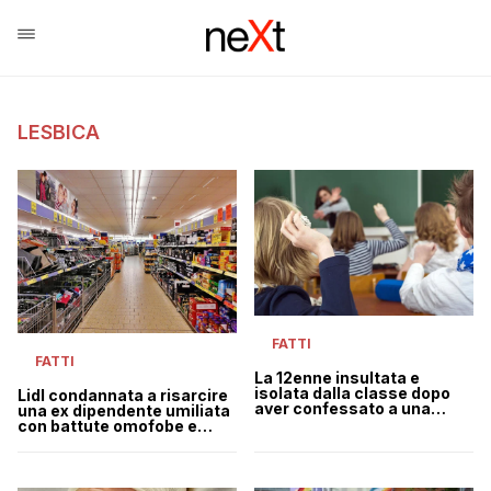
LESBICA
FATTI
FATTI
La 12enne insultata e
isolata dalla classe dopo
Lidl condannata a risarcire
aver confessato a una
una ex dipendente umiliata
compagna di essere
con battute omofobe e
lesbica
turni massacranti