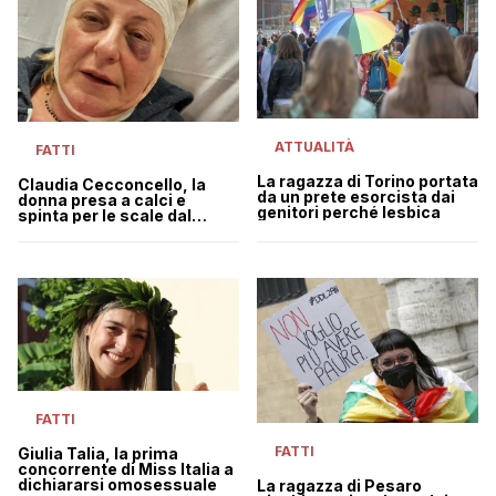
ATTUALITÀ
FATTI
La ragazza di Torino portata
Claudia Cecconcello, la
da un prete esorcista dai
donna presa a calci e
genitori perché lesbica
spinta per le scale dal
vicino perché lesbica
FATTI
FATTI
Giulia Talia, la prima
concorrente di Miss Italia a
dichiararsi omosessuale
La ragazza di Pesaro