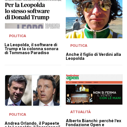
POLITICA
La Leopolda, il software di
POLITICA
Trump e la colonna sonora
di Tommaso Paradiso
Anche il figlio di Verdini alla
Leopolda
ATTUALITÀ
POLITICA
Alberto Bianchi: perché l’ex
Andrea Orlando, il Papeete
Fondazione Open e