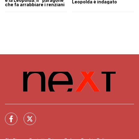
e la Leopolda: il “paragone”
Leopolda è indagato
che fa arrabbiare i renziani