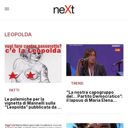
LEOPOLDA
TREND
FATTI
“La nostra capogruppo
del… Partito Democratico”:
Le polemiche per la
il lapsus di Maria Elena
vignetta di Mannelli sulla
Boschi che imbarazza la
“Leopolda” pubblicata da Il
Leopolda | VIDEO
Fatto Quotidiano