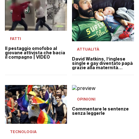
FATTI
Il pestaggio omofobo al
ATTUALITÀ
giovane attivista che bacia
il compagno | VIDEO
David Watkins, l’inglese
single e gay diventato papà
grazie alla maternità
surrogata
OPINIONI
Commentare le sentenze
senza leggerle
TECNOLOGIA