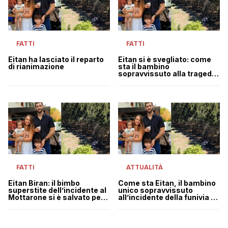
FATTI
FATTI
Eitan ha lasciato il reparto
Eitan si è svegliato: come
di rianimazione
sta il bambino
sopravvissuto alla tragedia
del Mottarone
FATTI
ATTUALITÀ
Eitan Biran: il bimbo
Come sta Eitan, il bambino
superstite dell’incidente al
unico sopravvissuto
Mottarone si è salvato per
all’incidente della funivia al
l’abbraccio del padre
Mottarone