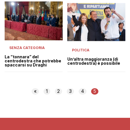
SENZA CATEGORIA
POLITICA
La “tonnara” del
Un’altra maggioranza (di
centrodestra che potrebbe
centrodestra) è possibile
spaccarsi su Draghi
«
1
2
3
4
5