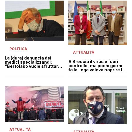
POLITICA
ATTUALITÀ
La (dura) denuncia dei
A Brescia il virus è fuori
medici specializzandi:
controllo, ma pochi giorni
“Bertolaso vuole sfruttarci
fa la Lega voleva riaprire lo
a costo zero”
sci
ATTUALITÀ
ATTUALITÀ