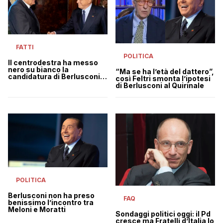
FATTI
POLITICA
Il centrodestra ha messo
nero su bianco la
“Ma se ha l’età del dattero”,
candidatura di Berlusconi
così Feltri smonta l’ipotesi
al Quirinale, ma lui non
di Berlusconi al Quirinale
scioglie la riserva
POLITICA
Berlusconi non ha preso
FAQ
benissimo l’incontro tra
Meloni e Moratti
Sondaggi politici oggi: il Pd
cresce ma Fratelli d’Italia lo