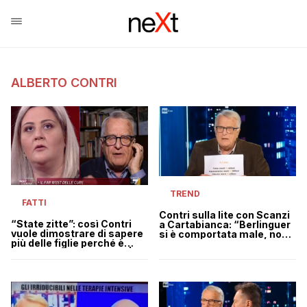
ALBERTO CONTRI
TREND
FATTI
Contri sulla lite con Scanzi
“State zitte”: così Contri
a Cartabianca: “Berlinguer
vuole dimostrare di sapere
si è comportata male, non
più delle figlie perché è
ci tornerò più”
morta una donna novax |
VIDEO