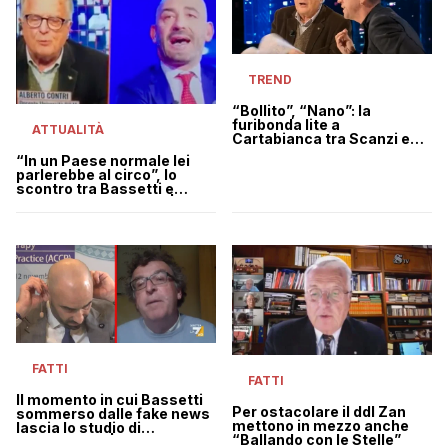
TREND
“Bollito”, “Nano”: la
furibonda lite a
ATTUALITÀ
Cartabianca tra Scanzi e
Contri (che abbandona lo
“In un Paese normale lei
studio) | VIDEO
parlerebbe al circo”, lo
scontro tra Bassetti e
Contri a Zona Bianca |
VIDEO
FATTI
FATTI
Il momento in cui Bassetti
Per ostacolare il ddl Zan
sommerso dalle fake news
mettono in mezzo anche
lascia lo studio di
“Ballando con le Stelle”
PiazzaPulita | VIDEO