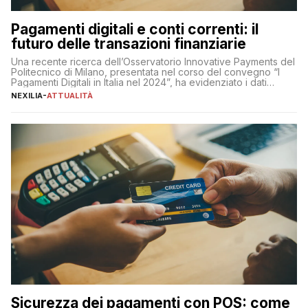
Pagamenti digitali e conti correnti: il
futuro delle transazioni finanziarie
Una recente ricerca dell’Osservatorio Innovative Payments del
Politecnico di Milano, presentata nel corso del convegno “I
Pagamenti Digitali in Italia nel 2024”, ha evidenziato i dati
definitivi del primo semestre 2024 relativamente alle
NEXILIA
-
ATTUALITÀ
transazioni dei pagamenti digitali con carta nel nostro Paese:
223 miliardi di euro. Si ritiene che il totale relativo ai 12 mesi […]
Sicurezza dei pagamenti con POS: come