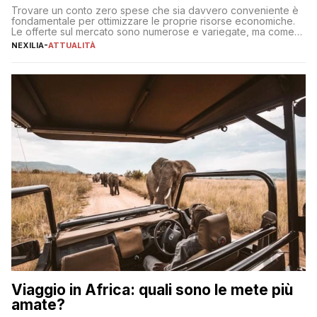
Trovare un conto zero spese che sia davvero conveniente è
fondamentale per ottimizzare le proprie risorse economiche.
Le offerte sul mercato sono numerose e variegate, ma come
individuare quella più adatta alle proprie esigenze senza
NEXILIA
-
ATTUALITÀ
incorrere in costi nascosti? Optare per un conto zero spese
significa eliminare le spese di gestione che spesso incidono
sul […]
Viaggio in Africa: quali sono le mete più
amate?