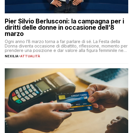
Pier Silvio Berlusconi: la campagna per i
diritti delle donne in occasione dell’8
marzo
Ogni anno l’8 marzo torna a far parlare di sé. La Festa della
Donna diventa occasione di dibattito, riflessione, momento per
prendere una posizione e dar valore alla figura femminile nella
sua complessità e crucialità. A lanciare un messaggio “forte e
NEXILIA
-
ATTUALITÀ
chiaro” quest’anno è stato anche Pier Silvio Berlusconi,
amministratore delegato di Mediaset, che ha […]