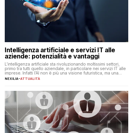
Intelligenza artificiale e servizi IT alle
aziende: potenzialità e vantaggi
L’intelligenza artificiale sta rivoluzionando moltissimi settori,
primo tra tutti quello aziendale, in particolare nei servizi IT alle
imprese. Infatti l’AI non è più una visione futuristica, ma una
realtà operativa che sta portando a un cambio significativo in
NEXILIA
-
ATTUALITÀ
ogni ambito. L’inserimento delle tecnologie di intelligenza
artificiale porta non solo all’ottimizzazione di diverse
operazioni, bensì comporta […]