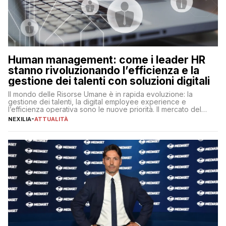
Human management: come i leader HR
stanno rivoluzionando l’efficienza e la
gestione dei talenti con soluzioni digitali
Il mondo delle Risorse Umane è in rapida evoluzione: la
gestione dei talenti, la digital employee experience e
l’efficienza operativa sono le nuove priorità. Il mercato del
lavoro, d’altra parte, è sempre più competitivo con una lotta
NEXILIA
-
ATTUALITÀ
per aggiudicarsi i talenti più validi che si intensifica e le
aspettative dei dipendenti in continua evoluzione. I […]