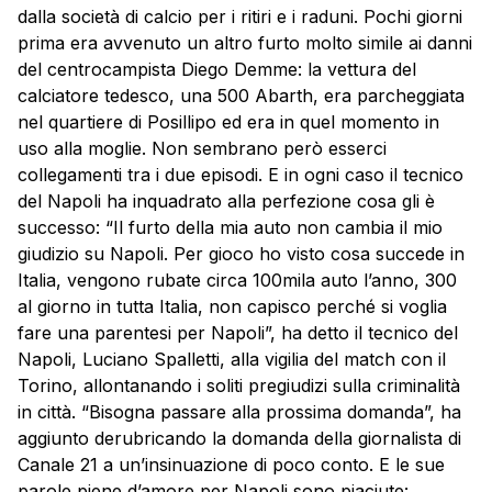
dalla società di calcio per i ritiri e i raduni. Pochi giorni
prima era avvenuto un altro furto molto simile ai danni
del centrocampista Diego Demme: la vettura del
calciatore tedesco, una 500 Abarth, era parcheggiata
nel quartiere di Posillipo ed era in quel momento in
uso alla moglie. Non sembrano però esserci
collegamenti tra i due episodi. E in ogni caso il tecnico
del Napoli ha inquadrato alla perfezione cosa gli è
successo: “Il furto della mia auto non cambia il mio
giudizio su Napoli. Per gioco ho visto cosa succede in
Italia, vengono rubate circa 100mila auto l’anno, 300
al giorno in tutta Italia, non capisco perché si voglia
fare una parentesi per Napoli”, ha detto il tecnico del
Napoli, Luciano Spalletti, alla vigilia del match con il
Torino, allontanando i soliti pregiudizi sulla criminalità
in città. “Bisogna passare alla prossima domanda”, ha
aggiunto derubricando la domanda della giornalista di
Canale 21 a un’insinuazione di poco conto. E le sue
parole piene d’amore per Napoli sono piaciute: