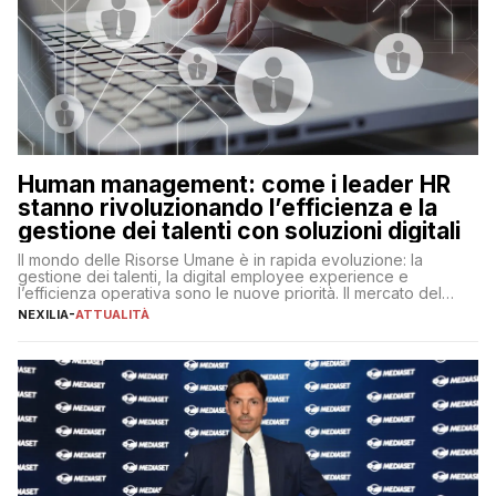
Human management: come i leader HR
stanno rivoluzionando l’efficienza e la
gestione dei talenti con soluzioni digitali
Il mondo delle Risorse Umane è in rapida evoluzione: la
gestione dei talenti, la digital employee experience e
l’efficienza operativa sono le nuove priorità. Il mercato del
lavoro, d’altra parte, è sempre più competitivo con una lotta
NEXILIA
-
ATTUALITÀ
per aggiudicarsi i talenti più validi che si intensifica e le
aspettative dei dipendenti in continua evoluzione. I […]