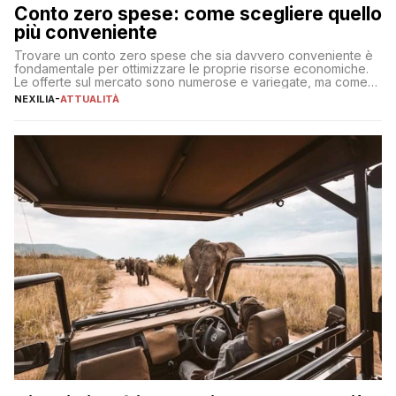
Conto zero spese: come scegliere quello
più conveniente
Trovare un conto zero spese che sia davvero conveniente è
fondamentale per ottimizzare le proprie risorse economiche.
Le offerte sul mercato sono numerose e variegate, ma come
individuare quella più adatta alle proprie esigenze senza
NEXILIA
-
ATTUALITÀ
incorrere in costi nascosti? Optare per un conto zero spese
significa eliminare le spese di gestione che spesso incidono
sul […]