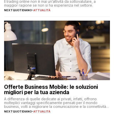
Il trading online non è mai un’attività da sottovalutare, a
maggior ragione se non si ha esperienza nel settore.
NEXTQUOTIDIANO
-
ATTUALITÀ
Offerte Business Mobile: le soluzioni
migliori per la tua azienda
A differenza di quelle dedicate ai privati, infatti, offrono
molteplici vantaggi specificamente pensati per il mondo
business, volti a migliorare la comunicazione e la connettività
degli utenti
NEXTQUOTIDIANO
-
ATTUALITÀ