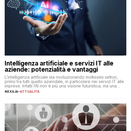
Intelligenza artificiale e servizi IT alle
aziende: potenzialità e vantaggi
L’intelligenza artificiale sta rivoluzionando moltissimi settori,
primo tra tutti quello aziendale, in particolare nei servizi IT alle
imprese. Infatti l’AI non è più una visione futuristica, ma una
realtà operativa che sta portando a un cambio significativo in
NEXILIA
-
ATTUALITÀ
ogni ambito. L’inserimento delle tecnologie di intelligenza
artificiale porta non solo all’ottimizzazione di diverse
operazioni, bensì comporta […]