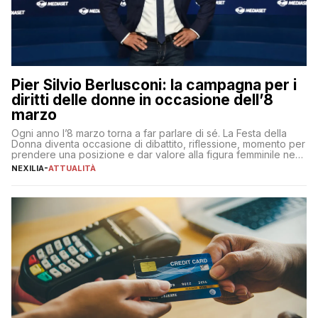
Pier Silvio Berlusconi: la campagna per i
diritti delle donne in occasione dell’8
marzo
Ogni anno l’8 marzo torna a far parlare di sé. La Festa della
Donna diventa occasione di dibattito, riflessione, momento per
prendere una posizione e dar valore alla figura femminile nella
sua complessità e crucialità. A lanciare un messaggio “forte e
NEXILIA
-
ATTUALITÀ
chiaro” quest’anno è stato anche Pier Silvio Berlusconi,
amministratore delegato di Mediaset, che ha […]