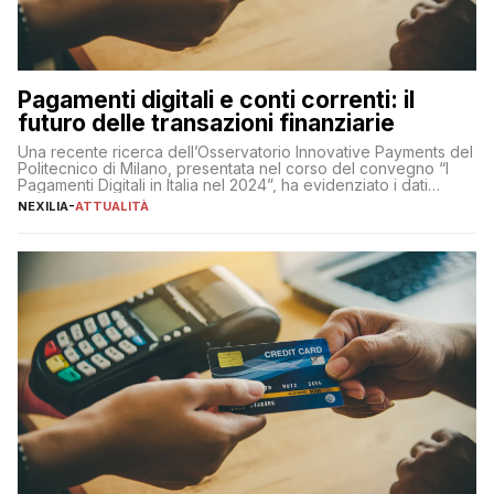
Pagamenti digitali e conti correnti: il
futuro delle transazioni finanziarie
Una recente ricerca dell’Osservatorio Innovative Payments del
Politecnico di Milano, presentata nel corso del convegno “I
Pagamenti Digitali in Italia nel 2024”, ha evidenziato i dati
definitivi del primo semestre 2024 relativamente alle
NEXILIA
-
ATTUALITÀ
transazioni dei pagamenti digitali con carta nel nostro Paese:
223 miliardi di euro. Si ritiene che il totale relativo ai 12 mesi […]