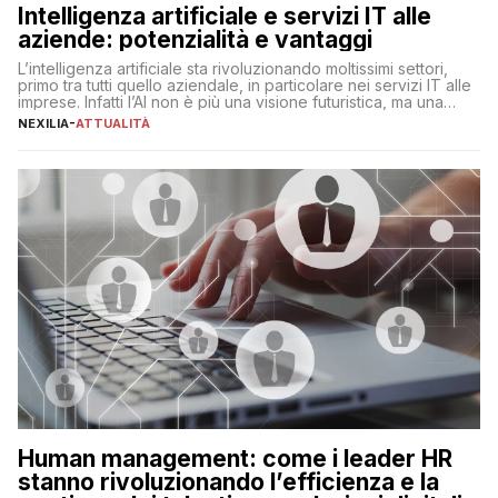
Intelligenza artificiale e servizi IT alle
aziende: potenzialità e vantaggi
L’intelligenza artificiale sta rivoluzionando moltissimi settori,
primo tra tutti quello aziendale, in particolare nei servizi IT alle
imprese. Infatti l’AI non è più una visione futuristica, ma una
realtà operativa che sta portando a un cambio significativo in
NEXILIA
-
ATTUALITÀ
ogni ambito. L’inserimento delle tecnologie di intelligenza
artificiale porta non solo all’ottimizzazione di diverse
operazioni, bensì comporta […]
Human management: come i leader HR
stanno rivoluzionando l’efficienza e la