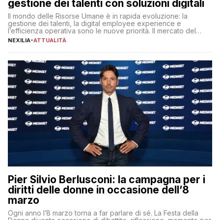
gestione dei talenti con soluzioni digitali
Il mondo delle Risorse Umane è in rapida evoluzione: la
gestione dei talenti, la digital employee experience e
l’efficienza operativa sono le nuove priorità. Il mercato del
lavoro, d’altra parte, è sempre più competitivo con una lotta
NEXILIA
-
ATTUALITÀ
per aggiudicarsi i talenti più validi che si intensifica e le
aspettative dei dipendenti in continua evoluzione. I […]
Pier Silvio Berlusconi: la campagna per i
diritti delle donne in occasione dell’8
marzo
Ogni anno l’8 marzo torna a far parlare di sé. La Festa della