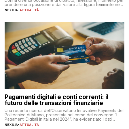
Donna diventa occasione di dibattito, riflessione, momento per
prendere una posizione e dar valore alla figura femminile nella
sua complessità e crucialità. A lanciare un messaggio “forte e
NEXILIA
-
ATTUALITÀ
chiaro” quest’anno è stato anche Pier Silvio Berlusconi,
amministratore delegato di Mediaset, che ha […]
Pagamenti digitali e conti correnti: il
futuro delle transazioni finanziarie
Una recente ricerca dell’Osservatorio Innovative Payments del
Politecnico di Milano, presentata nel corso del convegno “I
Pagamenti Digitali in Italia nel 2024”, ha evidenziato i dati
definitivi del primo semestre 2024 relativamente alle
NEXILIA
-
ATTUALITÀ
transazioni dei pagamenti digitali con carta nel nostro Paese: