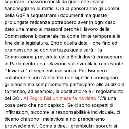
separare i massoni onesti da quelli che invece
fiancheggiano le mafie. Ora ci penseranno gli uomini
della GdF a sequestrare i documenti ma queste
prolungate reticenze potrebbero aver in ogni caso
dato una mano ai massoni perché il lavoro della
Commissione bicamerale ha come limite temporale la
fine della legislatura. Entro quella data – che fino ad
ora nessuno sa con certezza quale sarà – la
Commissione presieduta dalla Bindi dovrà consegnare
al Parlamento una relazione sulle ventilate o presunte
“devianze” di segmenti massonici. Per Bisi però
collaborare con l’Antimafia non significa consegnare
gli elenchi ma semplicemente partecipare alle audizioni
fornendo, ad esempio, la costituzione e il regolamento
del GOI.
Al Foglio Bisi un mese fa ha detto
“C’è una
cosa però che non capisco. Se ci sono sospetti di
infiltrazioni, siccome la responsabilità è individuale, ci
dicano chi sono i malavitosi e noi prenderemo
provvedimenti”. Come a dire, i grembiulini sporchi si