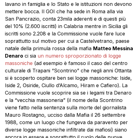
lavano in famiglia e lo Stato e le istituzioni non devono
mettere bocca. Il GOI che ha sede in Roma alla via
San Pancrazio, conta 23mila aderenti e di questi più
del 10% (2.600 iscritti) in Calabria mentre in Sicilia gli
iscritti sono 2.208 e la Commissione vuole fare luce
soprattutto sul motivo per cui a Castelvetrano, paese
natale della primula rossa della mafia
Matteo Messina
Denaro
ci sia
un numero sproporzionato di logge
massoniche
(ad esempio è famoso il caso del centro
culturale di Trapani “Scontrino” che negli anni Ottanta
si è scoperto ospitare ben sei logge massoniche: Iside,
Iside 2, Osiride, Ciullo d’Alcamo, Hiram e Cafiero). La
Commissione vuole scoprire sia se i legami tra Denaro
e la “vecchia massoneria” (il nome della Scontrino
viene fatto nella sentenza sulla morte del giornalista
Mauro Rostagno, ucciso dalla Mafia il 26 settembre
1988, come un luogo che fungeva da paravento per
diverse logge massoniche infiltrate dai mafiosi) siano
ancora in essere e soprattutto il ruolo delle nuove