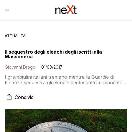
ATTUALITÀ
Il sequestro degli elenchi degli iscritti alla
Massoneria
Giovanni Drogo
01/03/2017
I grembiulini italiani tremano mentre la Guardia di
Finanza sequestra gli elenchi degli iscritti su mandato
della Commissione bicamerale Antimafia che indaga
sui rapporti tra settori deviati della Massoneria italiana
Condividi
e le mafie