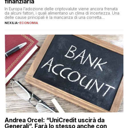
finanziaria
In Europa l’adozione delle criptovalute viene ancora frenata
da alcuni fattori, i quali alimentano un clima di incertezza. Una
delle cause principali è la mancanza di una corretta
educazione finanziaria, che impedisce ad una larga parte della
NEXILIA
-
ECONOMIA
popolazione di comprendere in modo adeguato il
funzionamento e le implicazioni di questi asset digitali. Dubbi
sulle criptovalute: […]
Andrea Orcel: “UniCredit uscirà da
Generali”. Farà lo stesso anche con