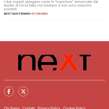
I due esperti spiegano come le “coperture” annunciate dal
leader di Forza Italia non bastano e non sono neanche
possibili
NEXTQUOTIDIANO
-
ECONOMIA
Chi Siamo
Contatti
Privacy Policy
Cookie Policy