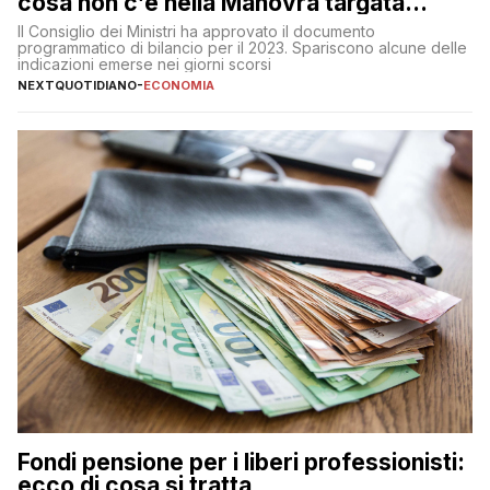
cosa non c’è nella Manovra targata
Meloni
Il Consiglio dei Ministri ha approvato il documento
programmatico di bilancio per il 2023. Spariscono alcune delle
indicazioni emerse nei giorni scorsi
NEXTQUOTIDIANO
-
ECONOMIA
Fondi pensione per i liberi professionisti:
ecco di cosa si tratta