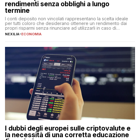
rendimenti senza obblighi a lungo
termine
I conti deposito non vincolati rappresentano la scelta ideale
per tutti coloro che desiderano ottenere un rendimento dai
propri risparmi senza rinunciare ad utilizzarli in caso di
necessità. A differenza delle forme vincolate tradizionali,
NEXILIA
-
ECONOMIA
questa tipologia consente di accedere alle somme versate in
qualsiasi momento, offrendo un equilibrio tra sicurezza,
flessibilità e rendimento. Come funzionano […]
I dubbi degli europei sulle criptovalute e
la necessità di una corretta educazione