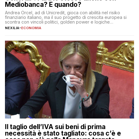
Mediobanca? E quando?
Andrea Orcel, ad di Unicredit, gioca con abilità nel risiko
finanziario italiano, ma il suo progetto di crescita europea si
scontra con vincoli politici, golden power e logiche
protezionistiche. Orcel e la mossa su Generali Andrea Orcel,
NEXILIA
-
ECONOMIA
ad di Unicredit, continua a sorprendere per la sua capacità di
muoversi con decisione in un contesto finanziario […]
Il taglio dell’IVA sui beni di prima
necessità è stato tagliato: cosa c’è e