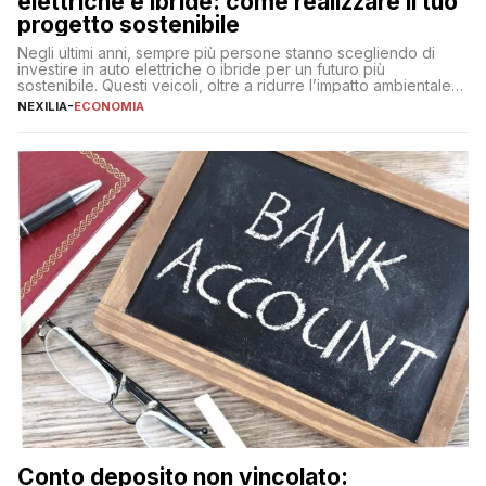
elettriche e ibride: come realizzare il tuo
progetto sostenibile
Negli ultimi anni, sempre più persone stanno scegliendo di
investire in auto elettriche o ibride per un futuro più
sostenibile. Questi veicoli, oltre a ridurre l’impatto ambientale,
offrono vantaggi economici a lungo termine, come minori costi
NEXILIA
-
ECONOMIA
di gestione e benefici fiscali. Tuttavia, l’acquisto di un’auto
nuova rappresenta un impegno finanziario significativo. Come
fare se non […]
Conto deposito non vincolato: