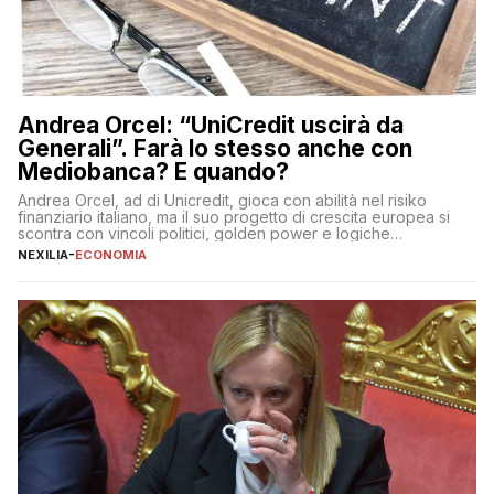
Andrea Orcel: “UniCredit uscirà da
Generali”. Farà lo stesso anche con
Mediobanca? E quando?
Andrea Orcel, ad di Unicredit, gioca con abilità nel risiko
finanziario italiano, ma il suo progetto di crescita europea si
scontra con vincoli politici, golden power e logiche
protezionistiche. Orcel e la mossa su Generali Andrea Orcel,
NEXILIA
-
ECONOMIA
ad di Unicredit, continua a sorprendere per la sua capacità di
muoversi con decisione in un contesto finanziario […]