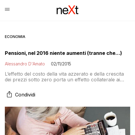
ECONOMIA
Pensioni, nel 2016 niente aumenti (tranne che…)
Alessandro D'Amato
02/11/2015
L’effetto del costo della vita azzerato e della crescita
dei prezzi sotto zero porta un effetto collaterale ai
trattamenti dopo il ritiro dal lavoro: niente incrementi.
Tranne che per le pensioni tre volte il minimo, quelle
Condividi
rivalutate dalla sentenza della Consulta. La partita degli
esodati ancora non è finita, dice intanto Boeri