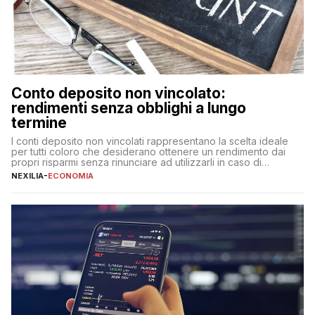
Conto deposito non vincolato:
rendimenti senza obblighi a lungo
termine
I conti deposito non vincolati rappresentano la scelta ideale
per tutti coloro che desiderano ottenere un rendimento dai
propri risparmi senza rinunciare ad utilizzarli in caso di
necessità. A differenza delle forme vincolate tradizionali,
NEXILIA
-
ECONOMIA
questa tipologia consente di accedere alle somme versate in
qualsiasi momento, offrendo un equilibrio tra sicurezza,
flessibilità e rendimento. Come funzionano […]