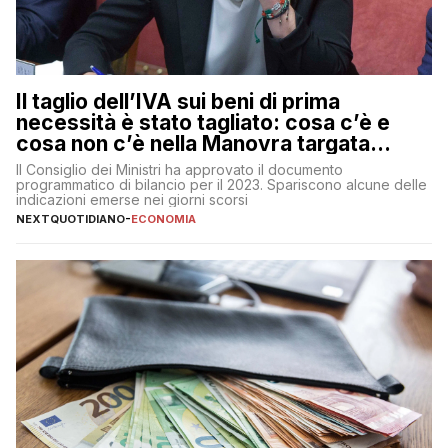
Il taglio dell’IVA sui beni di prima
necessità è stato tagliato: cosa c’è e
cosa non c’è nella Manovra targata
Meloni
Il Consiglio dei Ministri ha approvato il documento
programmatico di bilancio per il 2023. Spariscono alcune delle
indicazioni emerse nei giorni scorsi
NEXTQUOTIDIANO
-
ECONOMIA