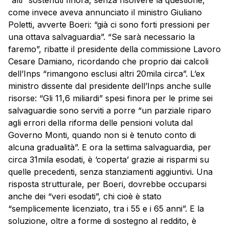
“alti” sostenuti finora, senza risolvere la questione,
come invece aveva annunciato il ministro Giuliano
Poletti, avverte Boeri: “già ci sono forti pressioni per
una ottava salvaguardia”. “Se sarà necessario la
faremo”, ribatte il presidente della commissione Lavoro
Cesare Damiano, ricordando che proprio dai calcoli
dell’Inps “rimangono esclusi altri 20mila circa”. L’ex
ministro dissente dal presidente dell’Inps anche sulle
risorse: “Gli 11,6 miliardi” spesi finora per le prime sei
salvaguardie sono serviti a porre “un parziale riparo
agli errori della riforma delle
pensioni
voluta dal
Governo Monti, quando non si è tenuto conto di
alcuna gradualità”. E ora la settima salvaguardia, per
circa 31mila esodati, è ‘coperta’ grazie ai risparmi su
quelle precedenti, senza stanziamenti aggiuntivi. Una
risposta strutturale, per Boeri, dovrebbe occuparsi
anche dei “veri esodati”, chi cioè è stato
“semplicemente licenziato, tra i 55 e i 65 anni”. E la
soluzione, oltre a forme di sostegno al reddito, è