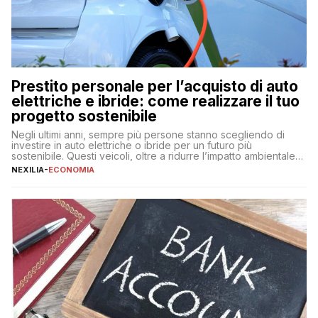
Prestito personale per l’acquisto di auto
elettriche e ibride: come realizzare il tuo
progetto sostenibile
Negli ultimi anni, sempre più persone stanno scegliendo di
investire in auto elettriche o ibride per un futuro più
sostenibile. Questi veicoli, oltre a ridurre l’impatto ambientale,
offrono vantaggi economici a lungo termine, come minori costi
NEXILIA
-
ECONOMIA
di gestione e benefici fiscali. Tuttavia, l’acquisto di un’auto
nuova rappresenta un impegno finanziario significativo. Come
fare se non […]