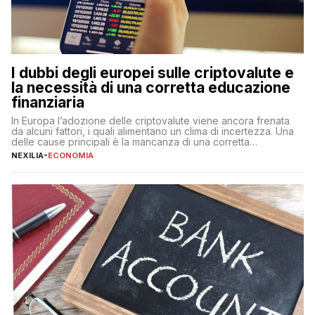
I dubbi degli europei sulle criptovalute e
la necessità di una corretta educazione
finanziaria
In Europa l’adozione delle criptovalute viene ancora frenata
da alcuni fattori, i quali alimentano un clima di incertezza. Una
delle cause principali è la mancanza di una corretta
educazione finanziaria, che impedisce ad una larga parte della
NEXILIA
-
ECONOMIA
popolazione di comprendere in modo adeguato il
funzionamento e le implicazioni di questi asset digitali. Dubbi
sulle criptovalute: […]