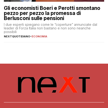
Gli economisti Boeri e Perotti smontano
pezzo per pezzo la promessa di
Berlusconi sulle pensioni
I due esperti spiegano come le “coperture” annunciate dal
leader di Forza Italia non bastano e non sono neanche
possibili
NEXTQUOTIDIANO
-
ECONOMIA