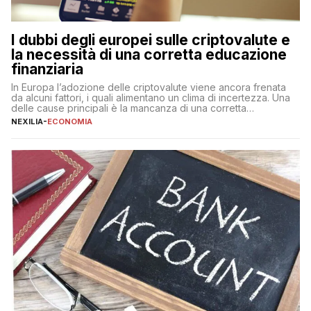
I dubbi degli europei sulle criptovalute e
la necessità di una corretta educazione
finanziaria
In Europa l’adozione delle criptovalute viene ancora frenata
da alcuni fattori, i quali alimentano un clima di incertezza. Una
delle cause principali è la mancanza di una corretta
educazione finanziaria, che impedisce ad una larga parte della
NEXILIA
-
ECONOMIA
popolazione di comprendere in modo adeguato il
funzionamento e le implicazioni di questi asset digitali. Dubbi
sulle criptovalute: […]