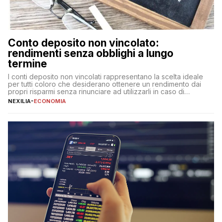
Conto deposito non vincolato:
rendimenti senza obblighi a lungo
termine
I conti deposito non vincolati rappresentano la scelta ideale
per tutti coloro che desiderano ottenere un rendimento dai
propri risparmi senza rinunciare ad utilizzarli in caso di
necessità. A differenza delle forme vincolate tradizionali,
NEXILIA
-
ECONOMIA
questa tipologia consente di accedere alle somme versate in
qualsiasi momento, offrendo un equilibrio tra sicurezza,
flessibilità e rendimento. Come funzionano […]