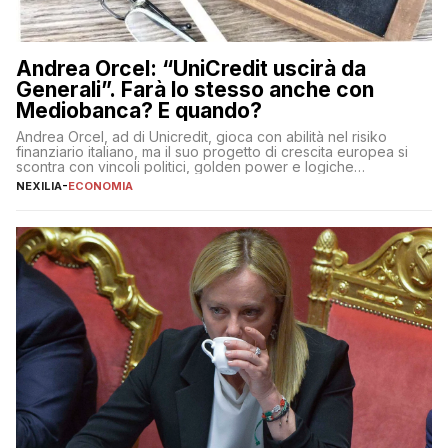
Andrea Orcel: “UniCredit uscirà da
Generali”. Farà lo stesso anche con
Mediobanca? E quando?
Andrea Orcel, ad di Unicredit, gioca con abilità nel risiko
finanziario italiano, ma il suo progetto di crescita europea si
scontra con vincoli politici, golden power e logiche
protezionistiche. Orcel e la mossa su Generali Andrea Orcel,
NEXILIA
-
ECONOMIA
ad di Unicredit, continua a sorprendere per la sua capacità di
muoversi con decisione in un contesto finanziario […]