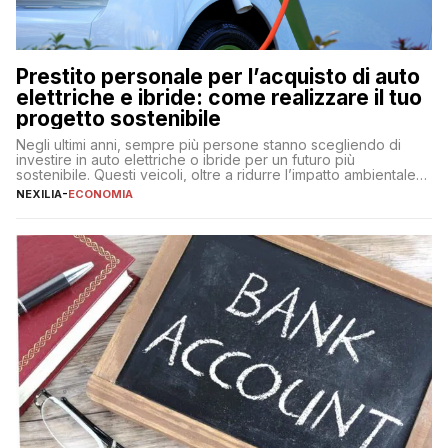
Prestito personale per l’acquisto di auto
elettriche e ibride: come realizzare il tuo
progetto sostenibile
Negli ultimi anni, sempre più persone stanno scegliendo di
investire in auto elettriche o ibride per un futuro più
sostenibile. Questi veicoli, oltre a ridurre l’impatto ambientale,
offrono vantaggi economici a lungo termine, come minori costi
NEXILIA
-
ECONOMIA
di gestione e benefici fiscali. Tuttavia, l’acquisto di un’auto
nuova rappresenta un impegno finanziario significativo. Come
fare se non […]