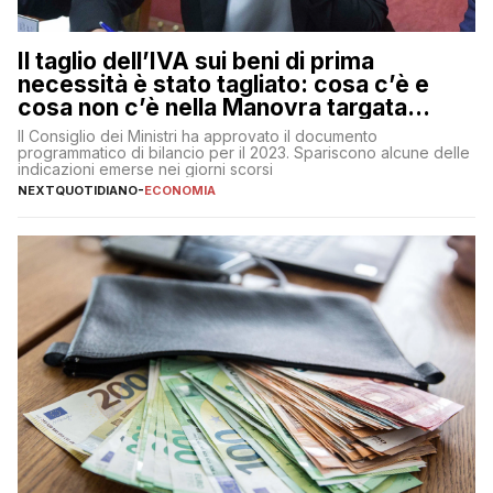
Il taglio dell’IVA sui beni di prima
necessità è stato tagliato: cosa c’è e
cosa non c’è nella Manovra targata
Meloni
Il Consiglio dei Ministri ha approvato il documento
programmatico di bilancio per il 2023. Spariscono alcune delle
indicazioni emerse nei giorni scorsi
NEXTQUOTIDIANO
-
ECONOMIA