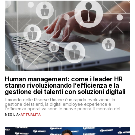
operazioni, bensì comporta […]
Human management: come i leader HR
stanno rivoluzionando l’efficienza e la
gestione dei talenti con soluzioni digitali
Il mondo delle Risorse Umane è in rapida evoluzione: la
gestione dei talenti, la digital employee experience e
l’efficienza operativa sono le nuove priorità. Il mercato del
lavoro, d’altra parte, è sempre più competitivo con una lotta
NEXILIA
-
ATTUALITÀ
per aggiudicarsi i talenti più validi che si intensifica e le
aspettative dei dipendenti in continua evoluzione. I […]