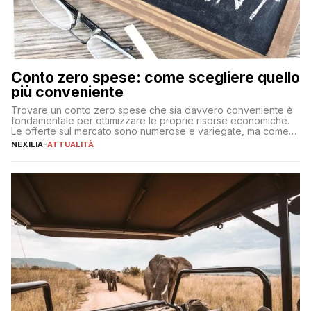
Conto zero spese: come scegliere quello
più conveniente
Trovare un conto zero spese che sia davvero conveniente è
fondamentale per ottimizzare le proprie risorse economiche.
Le offerte sul mercato sono numerose e variegate, ma come
individuare quella più adatta alle proprie esigenze senza
NEXILIA
-
ATTUALITÀ
incorrere in costi nascosti? Optare per un conto zero spese
significa eliminare le spese di gestione che spesso incidono
sul […]