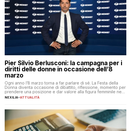
Pier Silvio Berlusconi: la campagna per i
diritti delle donne in occasione dell’8
marzo
Ogni anno l’8 marzo torna a far parlare di sé. La Festa della
Donna diventa occasione di dibattito, riflessione, momento per
prendere una posizione e dar valore alla figura femminile nella
sua complessità e crucialità. A lanciare un messaggio “forte e
NEXILIA
-
ATTUALITÀ
chiaro” quest’anno è stato anche Pier Silvio Berlusconi,
amministratore delegato di Mediaset, che ha […]