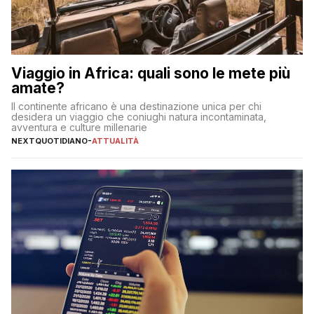
Viaggio in Africa: quali sono le mete più
amate?
Il continente africano è una destinazione unica per chi
desidera un viaggio che coniughi natura incontaminata,
avventura e culture millenarie
NEXTQUOTIDIANO
-
ATTUALITÀ