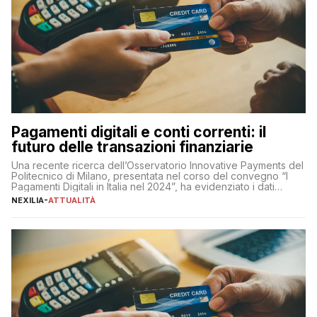
Pagamenti digitali e conti correnti: il
futuro delle transazioni finanziarie
Una recente ricerca dell’Osservatorio Innovative Payments del
Politecnico di Milano, presentata nel corso del convegno “I
Pagamenti Digitali in Italia nel 2024”, ha evidenziato i dati
definitivi del primo semestre 2024 relativamente alle
NEXILIA
-
ATTUALITÀ
transazioni dei pagamenti digitali con carta nel nostro Paese:
223 miliardi di euro. Si ritiene che il totale relativo ai 12 mesi […]