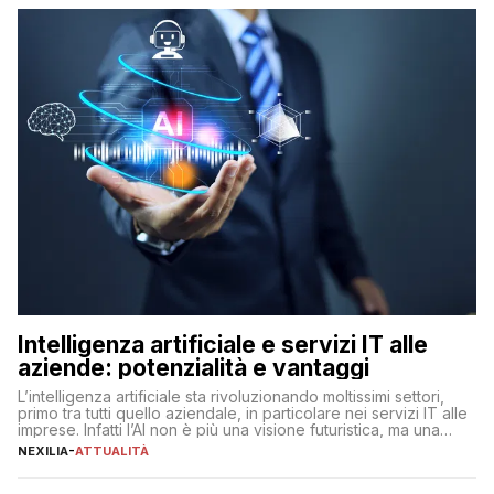
Intelligenza artificiale e servizi IT alle
aziende: potenzialità e vantaggi
L’intelligenza artificiale sta rivoluzionando moltissimi settori,
primo tra tutti quello aziendale, in particolare nei servizi IT alle
imprese. Infatti l’AI non è più una visione futuristica, ma una
realtà operativa che sta portando a un cambio significativo in
NEXILIA
-
ATTUALITÀ
ogni ambito. L’inserimento delle tecnologie di intelligenza
artificiale porta non solo all’ottimizzazione di diverse