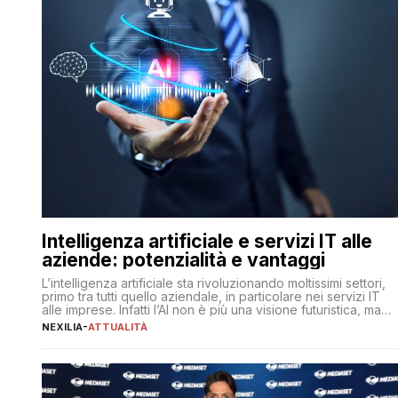
Intelligenza artificiale e servizi IT alle
aziende: potenzialità e vantaggi
L’intelligenza artificiale sta rivoluzionando moltissimi settori,
primo tra tutti quello aziendale, in particolare nei servizi IT
alle imprese. Infatti l’AI non è più una visione futuristica, ma
una realtà operativa che sta portando a un cambio
NEXILIA
-
ATTUALITÀ
significativo in ogni ambito. L’inserimento delle tecnologie di
intelligenza artificiale porta non solo all’ottimizzazione di
diverse operazioni, bensì comporta […]