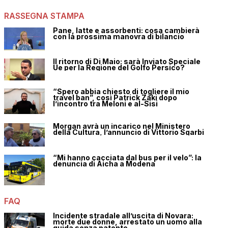
RASSEGNA STAMPA
Pane, latte e assorbenti: cosa cambierà
con la prossima manovra di bilancio
Il ritorno di Di Maio: sarà Inviato Speciale
Ue per la Regione del Golfo Persico?
“Spero abbia chiesto di togliere il mio
travel ban”, così Patrick Zaki dopo
l’incontro tra Meloni e al-Sisi
Morgan avrà un incarico nel Ministero
della Cultura, l’annuncio di Vittorio Sgarbi
“Mi hanno cacciata dal bus per il velo”: la
denuncia di Aicha a Modena
FAQ
Incidente stradale all’uscita di Novara:
morte due donne, arrestato un uomo alla
guida senza patente