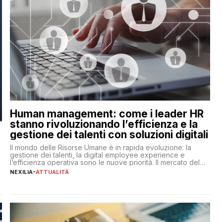
Human management: come i leader HR
stanno rivoluzionando l’efficienza e la
gestione dei talenti con soluzioni digitali
Il mondo delle Risorse Umane è in rapida evoluzione: la
gestione dei talenti, la digital employee experience e
l’efficienza operativa sono le nuove priorità. Il mercato del
lavoro, d’altra parte, è sempre più competitivo con una lotta
NEXILIA
-
ATTUALITÀ
per aggiudicarsi i talenti più validi che si intensifica e le
aspettative dei dipendenti in continua evoluzione. I […]