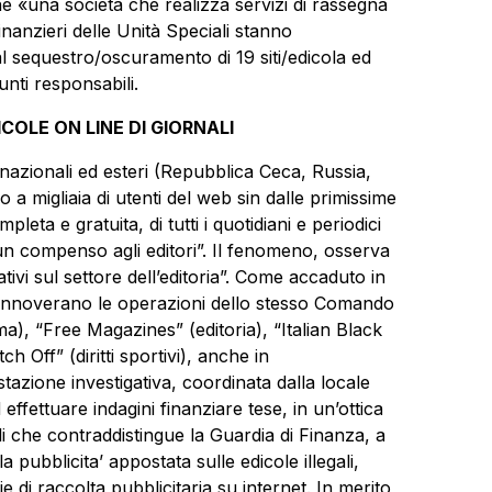
he «una società che realizza servizi di rassegna
inanzieri delle Unità Speciali stanno
al sequestro/oscuramento di 19 siti/edicola ed
unti responsabili.
COLE ON LINE DI GIORNALI
nazionali ed esteri (Repubblica Ceca, Russia,
 a migliaia di utenti del web sin dalle primissime
pleta e gratuita, di tutti i quotidiani e periodici
un compenso agli editori”. Il fenomeno, osserva
tivi sul settore dell’editoria”. Come accaduto in
 si annoverano le operazioni dello stesso Comando
ma), “Free Magazines” (editoria), “Italian Black
h Off” (diritti sportivi), anche in
zione investigativa, coordinata dalla locale
ffettuare indagini finanziare tese, in un’ottica
i che contraddistingue la Guardia di Finanza, a
la pubblicita’ appostata sulle edicole illegali,
e di raccolta pubblicitaria su internet. In merito,