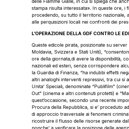
delle Fiamme Gialle, in cui si spiega che anc
stampa risulta interessata». In queste ore, i f
procedendo, su tutto il territorio nazionale, 
alle perquisizioni locali nei confronti dei pres
L’OPERAZIONE DELLA GDF CONTRO LE EDI
Queste edicole pirata, posizionate su server 
Moldavia, Svizzera e Stati Uniti), “consentono
ore della giornata,di avere la disponibilità, com
nazionali ed esteri, senza corrispondere alc
la Guardia di Finanza, “ha indubbi effetti nega
altri analoghi interventi repressivi, tra cui
Unita’ Speciali, denominate “Publifilm” (cine
Out” (cinema e altri contenuti protetti) e “Matc
quest’occasione, secondo una recente imposta
Procura della Repubblica, si e’ proceduto ad e
di approccio trasversale ai fenomeni criminal
ricostruire il flusso delle risorse generate dal
nonche’ a verificare la posizione delle agenzi