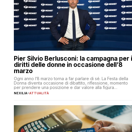
Pier Silvio Berlusconi: la campagna per 
diritti delle donne in occasione dell’8
marzo
Ogni anno l’8 marzo torna a far parlare di sé. La Festa della
Donna diventa occasione di dibattito, riflessione, momento
per prendere una posizione e dar valore alla figura
femminile nella sua complessità e crucialità. A lanciare un
NEXILIA
-
ATTUALITÀ
messaggio “forte e chiaro” quest’anno è stato anche Pier
Silvio Berlusconi, amministratore delegato di Mediaset, che
ha […]