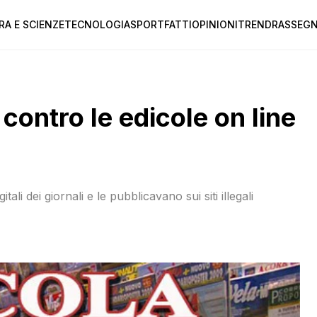
RA E SCIENZE
TECNOLOGIA
SPORT
FATTI
OPINIONI
TREND
RASSEGN
contro le edicole on line
tali dei giornali e le pubblicavano sui siti illegali