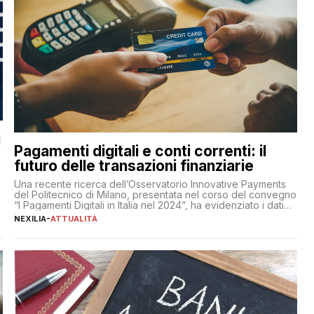
i
Pagamenti digitali e conti correnti: il
futuro delle transazioni finanziarie
Una recente ricerca dell’Osservatorio Innovative Payments
del Politecnico di Milano, presentata nel corso del convegno
“I Pagamenti Digitali in Italia nel 2024”, ha evidenziato i dati
definitivi del primo semestre 2024 relativamente alle
NEXILIA
-
ATTUALITÀ
transazioni dei pagamenti digitali con carta nel nostro Paese:
223 miliardi di euro. Si ritiene che il totale relativo ai 12 mesi
[…]