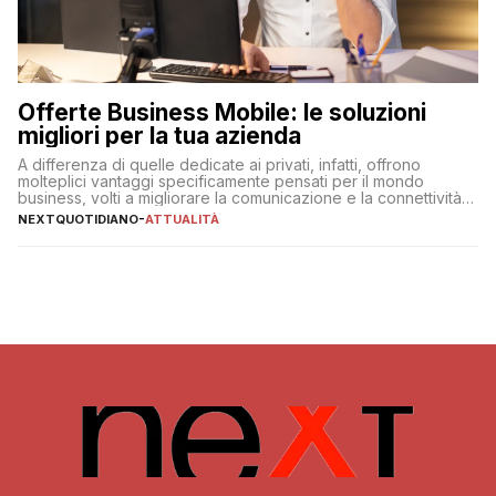
Offerte Business Mobile: le soluzioni
migliori per la tua azienda
A differenza di quelle dedicate ai privati, infatti, offrono
molteplici vantaggi specificamente pensati per il mondo
business, volti a migliorare la comunicazione e la connettività
degli utenti
NEXTQUOTIDIANO
-
ATTUALITÀ