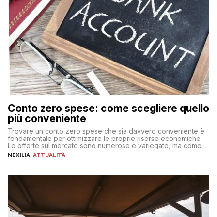
Conto zero spese: come scegliere quello
più conveniente
Trovare un conto zero spese che sia davvero conveniente è
fondamentale per ottimizzare le proprie risorse economiche.
Le offerte sul mercato sono numerose e variegate, ma come
individuare quella più adatta alle proprie esigenze senza
NEXILIA
-
ATTUALITÀ
incorrere in costi nascosti? Optare per un conto zero spese
significa eliminare le spese di gestione che spesso incidono
sul […]