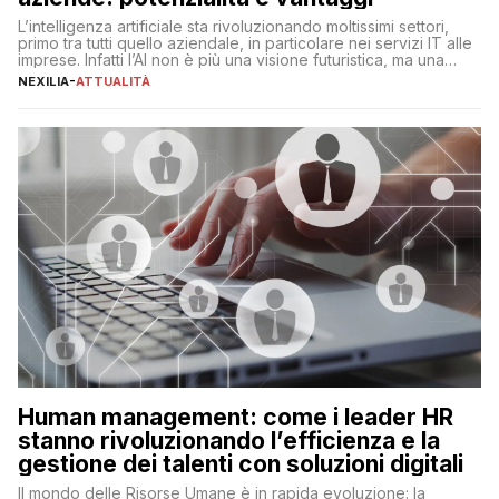
L’intelligenza artificiale sta rivoluzionando moltissimi settori,
primo tra tutti quello aziendale, in particolare nei servizi IT alle
imprese. Infatti l’AI non è più una visione futuristica, ma una
realtà operativa che sta portando a un cambio significativo in
NEXILIA
-
ATTUALITÀ
ogni ambito. L’inserimento delle tecnologie di intelligenza
artificiale porta non solo all’ottimizzazione di diverse
operazioni, bensì comporta […]
Human management: come i leader HR
stanno rivoluzionando l’efficienza e la
gestione dei talenti con soluzioni digitali
Il mondo delle Risorse Umane è in rapida evoluzione: la