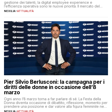
gestione dei talenti, la digital employee experience e
l’efficienza operativa sono le nuove priorità. Il mercato del
lavoro, d’altra parte, è sempre più competitivo con una lotta
NEXILIA
-
ATTUALITÀ
per aggiudicarsi i talenti più validi che si intensifica e le
aspettative dei dipendenti in continua evoluzione. I […]
Pier Silvio Berlusconi: la campagna per i
diritti delle donne in occasione dell’8
marzo
Ogni anno l’8 marzo torna a far parlare di sé. La Festa della
Donna diventa occasione di dibattito, riflessione, momento per
prendere una posizione e dar valore alla figura femminile nella
sua complessità e crucialità. A lanciare un messaggio “forte e
NEXILIA
-
ATTUALITÀ