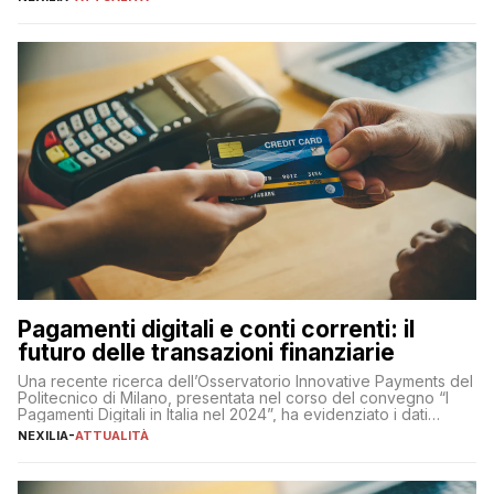
chiaro” quest’anno è stato anche Pier Silvio Berlusconi,
amministratore delegato di Mediaset, che ha […]
Pagamenti digitali e conti correnti: il
futuro delle transazioni finanziarie
Una recente ricerca dell’Osservatorio Innovative Payments del
Politecnico di Milano, presentata nel corso del convegno “I
Pagamenti Digitali in Italia nel 2024”, ha evidenziato i dati
definitivi del primo semestre 2024 relativamente alle
NEXILIA
-
ATTUALITÀ
transazioni dei pagamenti digitali con carta nel nostro Paese:
223 miliardi di euro. Si ritiene che il totale relativo ai 12 mesi […]