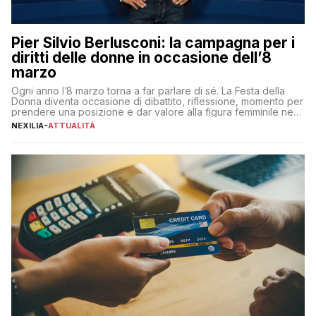
Pier Silvio Berlusconi: la campagna per i
diritti delle donne in occasione dell’8
marzo
Ogni anno l’8 marzo torna a far parlare di sé. La Festa della
Donna diventa occasione di dibattito, riflessione, momento per
prendere una posizione e dar valore alla figura femminile nella
sua complessità e crucialità. A lanciare un messaggio “forte e
NEXILIA
-
ATTUALITÀ
chiaro” quest’anno è stato anche Pier Silvio Berlusconi,
amministratore delegato di Mediaset, che ha […]