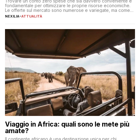
Trovare un conto zero spese che sia davvero conveniente è
fondamentale per ottimizzare le proprie risorse economiche.
Le offerte sul mercato sono numerose e variegate, ma come
individuare quella più adatta alle proprie esigenze senza
NEXILIA
-
ATTUALITÀ
incorrere in costi nascosti? Optare per un conto zero spese
significa eliminare le spese di gestione che spesso incidono
sul […]
Viaggio in Africa: quali sono le mete più
amate?
Il continente africano è una destinazione unica per chi