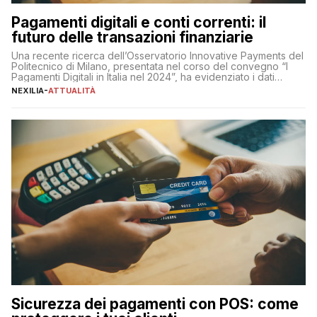
Pagamenti digitali e conti correnti: il
futuro delle transazioni finanziarie
Una recente ricerca dell’Osservatorio Innovative Payments del
Politecnico di Milano, presentata nel corso del convegno “I
Pagamenti Digitali in Italia nel 2024”, ha evidenziato i dati
definitivi del primo semestre 2024 relativamente alle
NEXILIA
-
ATTUALITÀ
transazioni dei pagamenti digitali con carta nel nostro Paese:
223 miliardi di euro. Si ritiene che il totale relativo ai 12 mesi […]
Sicurezza dei pagamenti con POS: come