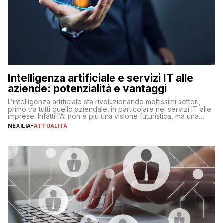
Intelligenza artificiale e servizi IT alle
aziende: potenzialità e vantaggi
L’intelligenza artificiale sta rivoluzionando moltissimi settori,
primo tra tutti quello aziendale, in particolare nei servizi IT alle
imprese. Infatti l’AI non è più una visione futuristica, ma una
realtà operativa che sta portando a un cambio significativo in
NEXILIA
-
ATTUALITÀ
ogni ambito. L’inserimento delle tecnologie di intelligenza
artificiale porta non solo all’ottimizzazione di diverse
operazioni, bensì comporta […]