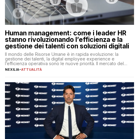
Human management: come i leader HR
stanno rivoluzionando l’efficienza e la
gestione dei talenti con soluzioni digitali
Il mondo delle Risorse Umane è in rapida evoluzione: la
gestione dei talenti, la digital employee experience e
l’efficienza operativa sono le nuove priorità. Il mercato del
lavoro, d’altra parte, è sempre più competitivo con una lotta
NEXILIA
-
ATTUALITÀ
per aggiudicarsi i talenti più validi che si intensifica e le
aspettative dei dipendenti in continua evoluzione. I […]