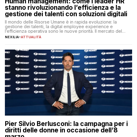
Human management: come i leader HR
stanno rivoluzionando l’efficienza e la
gestione dei talenti con soluzioni digitali
Il mondo delle Risorse Umane è in rapida evoluzione: la
gestione dei talenti, la digital employee experience e
l’efficienza operativa sono le nuove priorità. Il mercato del
lavoro, d’altra parte, è sempre più competitivo con una lotta
NEXILIA
-
ATTUALITÀ
per aggiudicarsi i talenti più validi che si intensifica e le
aspettative dei dipendenti in continua evoluzione. I […]
Pier Silvio Berlusconi: la campagna per i
diritti delle donne in occasione dell’8
marzo