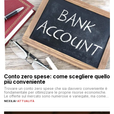
Conto zero spese: come scegliere quello
più conveniente
Trovare un conto zero spese che sia davvero conveniente è
fondamentale per ottimizzare le proprie risorse economiche.
Le offerte sul mercato sono numerose e variegate, ma come
individuare quella più adatta alle proprie esigenze senza
NEXILIA
-
ATTUALITÀ
incorrere in costi nascosti? Optare per un conto zero spese
significa eliminare le spese di gestione che spesso incidono
sul […]