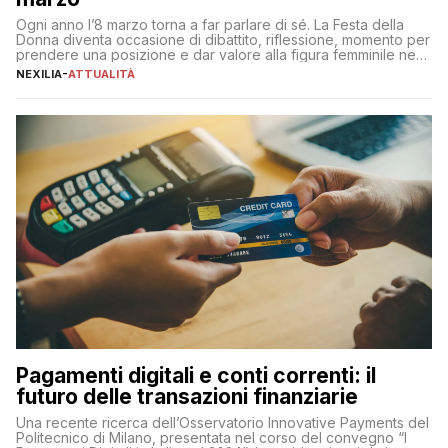
Ogni anno l’8 marzo torna a far parlare di sé. La Festa della
Donna diventa occasione di dibattito, riflessione, momento per
prendere una posizione e dar valore alla figura femminile nella
sua complessità e crucialità. A lanciare un messaggio “forte e
NEXILIA
-
ATTUALITÀ
chiaro” quest’anno è stato anche Pier Silvio Berlusconi,
amministratore delegato di Mediaset, che ha […]
Pagamenti digitali e conti correnti: il
futuro delle transazioni finanziarie
Una recente ricerca dell’Osservatorio Innovative Payments del
Politecnico di Milano, presentata nel corso del convegno “I