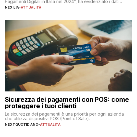
Pagamenti Digitali in Italia nel 2024”, ha evidenziato i dati
definitivi del primo semestre 2024 relativamente alle
NEXILIA
-
ATTUALITÀ
transazioni dei pagamenti digitali con carta nel nostro Paese:
223 miliardi di euro. Si ritiene che il totale relativo ai 12 mesi […]
Sicurezza dei pagamenti con POS: come
proteggere i tuoi clienti
La sicurezza dei pagamenti è una priorità per ogni azienda
che utilizza dispositivi POS (Point of Sale).
NEXTQUOTIDIANO
-
ATTUALITÀ