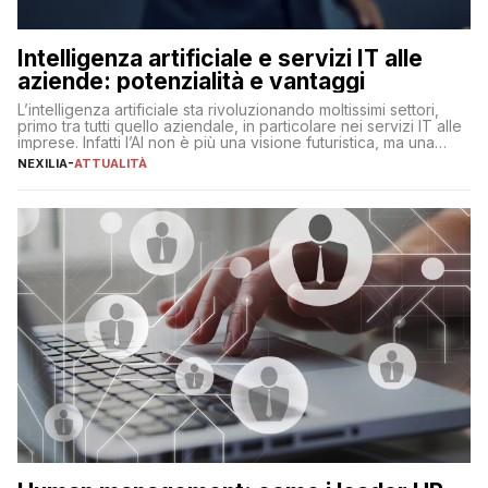
Intelligenza artificiale e servizi IT alle
aziende: potenzialità e vantaggi
L’intelligenza artificiale sta rivoluzionando moltissimi settori,
primo tra tutti quello aziendale, in particolare nei servizi IT alle
imprese. Infatti l’AI non è più una visione futuristica, ma una
realtà operativa che sta portando a un cambio significativo in
NEXILIA
-
ATTUALITÀ
ogni ambito. L’inserimento delle tecnologie di intelligenza
artificiale porta non solo all’ottimizzazione di diverse
operazioni, bensì comporta […]