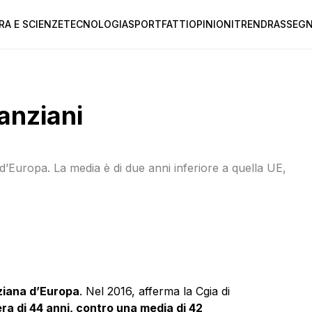
RA E SCIENZE
TECNOLOGIA
SPORT
FATTI
OPINIONI
TREND
RASSEGN
 anziani
d’Europa. La media è di due anni inferiore a quella UE,
nziana d’Europa
. Nel 2016, afferma la Cgia di
 era di 44 anni, contro una media di 42