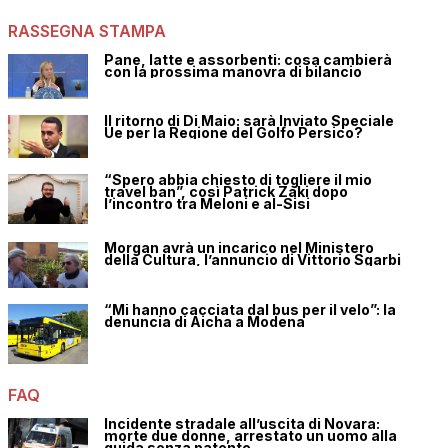
RASSEGNA STAMPA
Pane, latte e assorbenti: cosa cambierà
con la prossima manovra di bilancio
Il ritorno di Di Maio: sarà Inviato Speciale
Ue per la Regione del Golfo Persico?
“Spero abbia chiesto di togliere il mio
travel ban”, così Patrick Zaki dopo
l’incontro tra Meloni e al-Sisi
Morgan avrà un incarico nel Ministero
della Cultura, l’annuncio di Vittorio Sgarbi
“Mi hanno cacciata dal bus per il velo”: la
denuncia di Aicha a Modena
FAQ
Incidente stradale all’uscita di Novara:
morte due donne, arrestato un uomo alla
guida senza patente