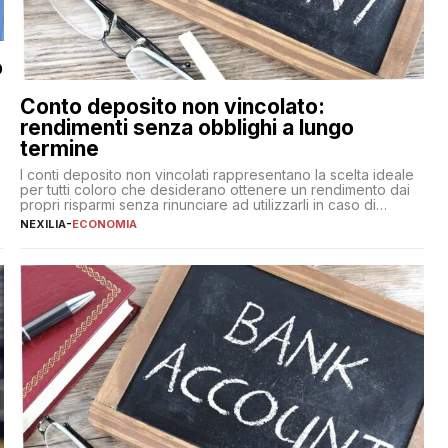
o
Conto deposito non vincolato:
rendimenti senza obblighi a lungo
termine
,
I conti deposito non vincolati rappresentano la scelta ideale
per tutti coloro che desiderano ottenere un rendimento dai
propri risparmi senza rinunciare ad utilizzarli in caso di
necessità. A differenza delle forme vincolate tradizionali,
NEXILIA
-
ECONOMIA
questa tipologia consente di accedere alle somme versate in
qualsiasi momento, offrendo un equilibrio tra sicurezza,
flessibilità e rendimento. Come funzionano […]