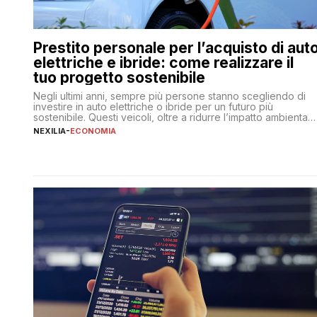
Prestito personale per l’acquisto di aut
elettriche e ibride: come realizzare il
tuo progetto sostenibile
Negli ultimi anni, sempre più persone stanno scegliendo di
investire in auto elettriche o ibride per un futuro più
sostenibile. Questi veicoli, oltre a ridurre l’impatto ambientale
offrono vantaggi economici a lungo termine, come minori
NEXILIA
-
ECONOMIA
costi di gestione e benefici fiscali. Tuttavia, l’acquisto di
un’auto nuova rappresenta un impegno finanziario
significativo. Come fare se non […]