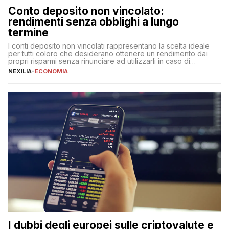
Conto deposito non vincolato:
rendimenti senza obblighi a lungo
termine
I conti deposito non vincolati rappresentano la scelta ideale
per tutti coloro che desiderano ottenere un rendimento dai
propri risparmi senza rinunciare ad utilizzarli in caso di
necessità. A differenza delle forme vincolate tradizionali,
NEXILIA
-
ECONOMIA
questa tipologia consente di accedere alle somme versate in
qualsiasi momento, offrendo un equilibrio tra sicurezza,
flessibilità e rendimento. Come funzionano […]
I dubbi degli europei sulle criptovalute e