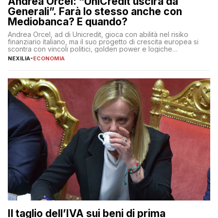
Andrea Orcel: “UniCredit uscirà da
Generali”. Farà lo stesso anche con
Mediobanca? E quando?
Andrea Orcel, ad di Unicredit, gioca con abilità nel risiko
finanziario italiano, ma il suo progetto di crescita europea si
scontra con vincoli politici, golden power e logiche
protezionistiche. Orcel e la mossa su Generali Andrea Orcel,
NEXILIA
-
ECONOMIA
ad di Unicredit, continua a sorprendere per la sua capacità di
muoversi con decisione in un contesto finanziario […]
Il taglio dell’IVA sui beni di prima