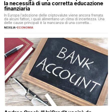
la necessità di una corretta educazione
finanziaria
In Europa l’adozione delle criptovalute viene ancora frenata
da alcuni fattori, i quali alimentano un clima di incertezza. Una
delle cause principali è la mancanza di una corretta
educazione finanziaria, che impedisce ad una larga parte della
NEXILIA
-
ECONOMIA
popolazione di comprendere in modo adeguato il
funzionamento e le implicazioni di questi asset digitali. Dubbi
sulle criptovalute: […]