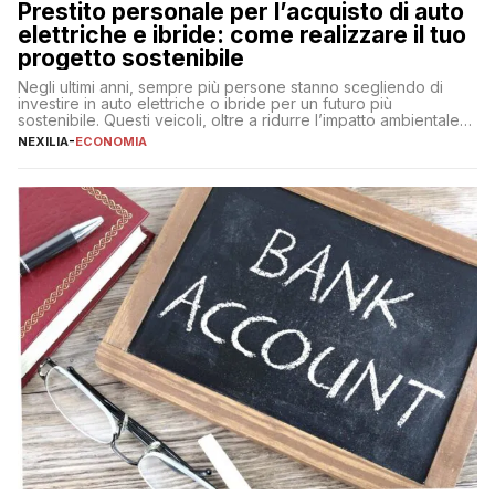
Prestito personale per l’acquisto di auto
elettriche e ibride: come realizzare il tuo
progetto sostenibile
Negli ultimi anni, sempre più persone stanno scegliendo di
investire in auto elettriche o ibride per un futuro più
sostenibile. Questi veicoli, oltre a ridurre l’impatto ambientale,
offrono vantaggi economici a lungo termine, come minori costi
NEXILIA
-
ECONOMIA
di gestione e benefici fiscali. Tuttavia, l’acquisto di un’auto
nuova rappresenta un impegno finanziario significativo. Come
fare se non […]