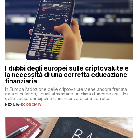
I dubbi degli europei sulle criptovalute e
la necessità di una corretta educazione
finanziaria
In Europa l’adozione delle criptovalute viene ancora frenata
da alcuni fattori, i quali alimentano un clima di incertezza. Una
delle cause principali è la mancanza di una corretta
educazione finanziaria, che impedisce ad una larga parte della
NEXILIA
-
ECONOMIA
popolazione di comprendere in modo adeguato il
funzionamento e le implicazioni di questi asset digitali. Dubbi
sulle criptovalute: […]