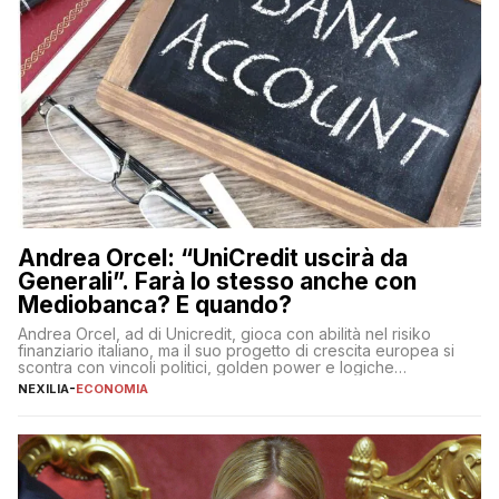
Andrea Orcel: “UniCredit uscirà da
Generali”. Farà lo stesso anche con
Mediobanca? E quando?
Andrea Orcel, ad di Unicredit, gioca con abilità nel risiko
finanziario italiano, ma il suo progetto di crescita europea si
scontra con vincoli politici, golden power e logiche
protezionistiche. Orcel e la mossa su Generali Andrea Orcel,
NEXILIA
-
ECONOMIA
ad di Unicredit, continua a sorprendere per la sua capacità di
muoversi con decisione in un contesto finanziario […]