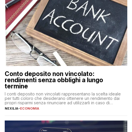
Conto deposito non vincolato:
rendimenti senza obblighi a lungo
termine
I conti deposito non vincolati rappresentano la scelta ideale
per tutti coloro che desiderano ottenere un rendimento dai
propri risparmi senza rinunciare ad utilizzarli in caso di
necessità. A differenza delle forme vincolate tradizionali,
NEXILIA
-
ECONOMIA
questa tipologia consente di accedere alle somme versate in
qualsiasi momento, offrendo un equilibrio tra sicurezza,
flessibilità e rendimento. Come funzionano […]