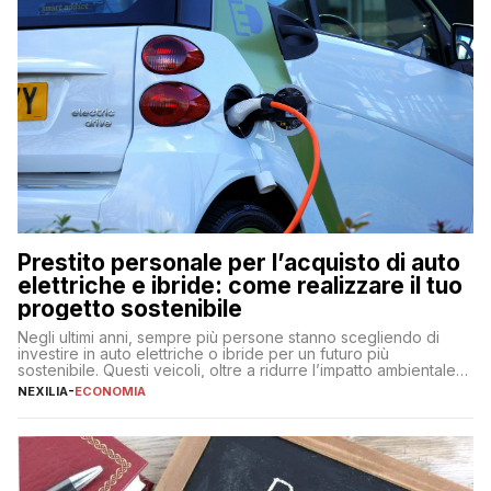
Prestito personale per l’acquisto di auto
elettriche e ibride: come realizzare il tuo
progetto sostenibile
Negli ultimi anni, sempre più persone stanno scegliendo di
investire in auto elettriche o ibride per un futuro più
sostenibile. Questi veicoli, oltre a ridurre l’impatto ambientale,
offrono vantaggi economici a lungo termine, come minori costi
NEXILIA
-
ECONOMIA
di gestione e benefici fiscali. Tuttavia, l’acquisto di un’auto
nuova rappresenta un impegno finanziario significativo. Come
fare se non […]