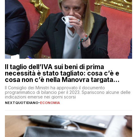
Il taglio dell’IVA sui beni di prima
necessità è stato tagliato: cosa c’è e
cosa non c’è nella Manovra targata
Meloni
Il Consiglio dei Ministri ha approvato il documento
programmatico di bilancio per il 2023. Spariscono alcune delle
indicazioni emerse nei giorni scorsi
NEXTQUOTIDIANO
-
ECONOMIA