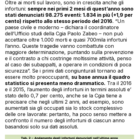
Oltre ai morti sul lavoro, sono in crescita anche gli
infortuni:
sempre nei primi 2 mesi di quest’anno sono
stati denunciati 98.275 eventi: 1.834 in più (+1,9 per
cento) rispetto allo stesso periodo del 2016
. “Un
paese civile e moderno – dichiara il coordinatore
dell’Ufficio studi della Cgia Paolo Zabeo – non può
accettare oltre 1.000 morti e quasi 700mila infortuni
l’anno. Queste tragedie vanno combattute con
maggiore determinazione, puntando sulla prevenzione
e il contrasto a chi costringe moltissime attività, penso
al caso dei subappalti, a operare in condizioni di poca
sicurezza”. Se i primi dati congiunturali tornano ad
essere molto preoccupanti,
su base annua il quadro
statistico si presenta meno drammatico.
Tra il 2016
e il 2015, l’aumento degli infortuni in termini assoluti e’
stato dello 0,7 per cento, anche se la Cgia tiene a
precisare che negli ultimi 2 anni, ad esempio, sono
aumentati sia gli occupati sia lo stock complessivo
delle ore lavorate: pertanto, ha poco senso mettere a
confronto il numero degli infortuni di ciascun anno
basandosi solo sui dati assoluti.