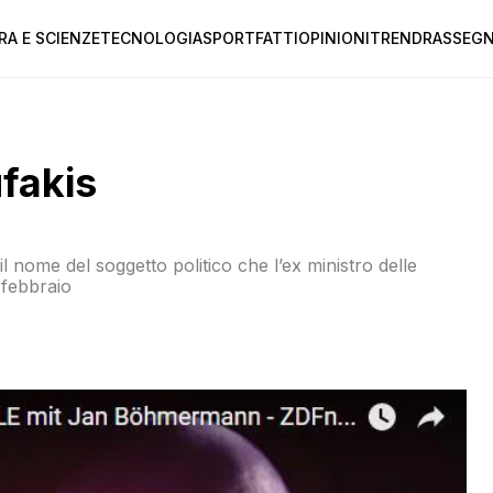
RA E SCIENZE
TECNOLOGIA
SPORT
FATTI
OPINIONI
TREND
RASSEGN
ufakis
nome del soggetto politico che l’ex ministro delle
 febbraio