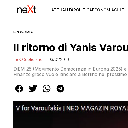
ATTUALITÀ
POLITICA
ECONOMIA
CULTU
ECONOMIA
Il ritorno di Yanis Varo
neXtQuotidiano
03/01/2016
DiEM 25 (Movimento Democrazia in Europa 2025) è il 
Finanze greco vuole lanciare a Berlino nel prossimo