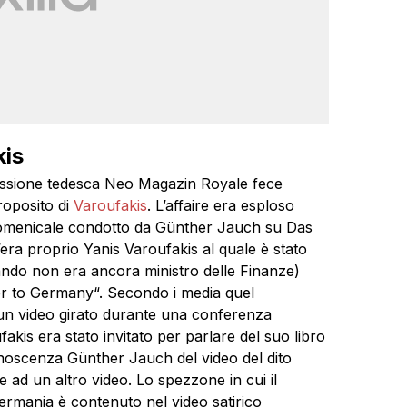
kis
missione tedesca Neo Magazin Royale fece
proposito di
Varoufakis
. L’affaire era esploso
domenicale condotto da Günther Jauch su Das
era proprio Yanis Varoufakis al quale è stato
ando non era ancora ministro delle Finanze)
nger to Germany“. Secondo i media quel
un video girato durante una conferenza
akis era stato invitato per parlare del suo libro
oscenza Günther Jauch del video del dito
 ad un altro video. Lo spezzone in cui il
ermania è contenuto nel video satirico