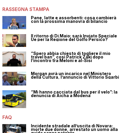
RASSEGNA STAMPA
Pane, latte e assorbenti: cosa cambierà
con la prossima manovra di bilancio
Il ritorno di Di Maio: sarà Inviato Speciale
Ue per la Regione del Golfo Persico?
“Spero abbia chiesto di togliere il mio
travel ban”, così Patrick Zaki dopo
l’incontro tra Meloni e al-Sisi
Morgan avrà un incarico nel Ministero
della Cultura, l’annuncio di Vittorio Sgarbi
“Mi hanno cacciata dal bus per il velo”: la
denuncia di Aicha a Modena
FAQ
Incidente stradale all’uscita di Novara:
morte due donne, arrestato un uomo alla
guida senza patente